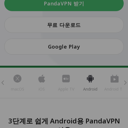
PandaVPN 받기
무료 다운로드
Google Play
s
macOS
iOS
Apple TV
Android
Android TV
3단계로 쉽게 Android용 PandaVPN