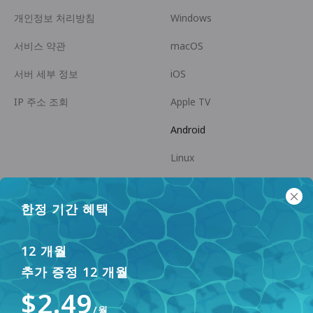
개인정보 처리방침
Windows
서비스 약관
macOS
서버 세부 정보
iOS
IP 주소 조회
Apple TV
Android
Linux
Android TV
한정 기간 혜택
도움말 센터
협력
panda7x24@gmail.com
제휴 파트너 되기
12 개월
추가 증정 12 개월
FAQ
$2.49
결제 방법
/월