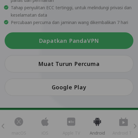
panas dan permainan
Tahap penyulitan ECC tertinggi, untuk melindungi privasi dan
keselamatan data
Percubaan percuma dan jaminan wang dikembalikan 7 hari
Dapatkan PandaVPN
Muat Turun Percuma
Google Play
s
macOS
iOS
Apple TV
Android
Android TV