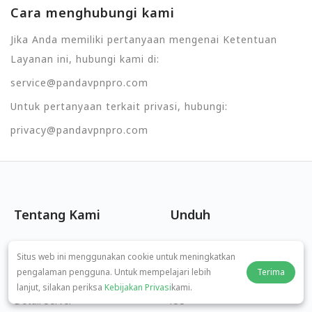
Cara menghubungi kami
Jika Anda memiliki pertanyaan mengenai Ketentuan
Layanan ini, hubungi kami di:
service@pandavpnpro.com
Untuk pertanyaan terkait privasi, hubungi:
privacy@pandavpnpro.com
Tentang Kami
Unduh
Kebijakan Privasi
Windows
Situs web ini menggunakan cookie untuk meningkatkan
pengalaman pengguna. Untuk mempelajari lebih
Terima
Ketentuan Layanan
macOS
lanjut, silakan periksa
Kebijakan Privasi
kami.
Detail Server
iOS