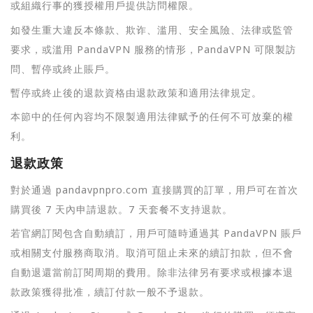
或組織行事的獲授權用戶提供訪問權限。
如發生重大違反本條款、欺诈、滥用、安全風險、法律或監管
要求，或滥用 PandaVPN 服務的情形，PandaVPN 可限製訪
問、暫停或終止賬戶。
暫停或終止後的退款資格由退款政策和適用法律規定。
本節中的任何內容均不限製適用法律赋予的任何不可放棄的權
利。
退款政策
對於通過 pandavpnpro.com 直接購買的訂單，用戶可在首次
購買後 7 天內申請退款。7 天套餐不支持退款。
若官網訂閱包含自動續訂，用戶可隨時通過其 PandaVPN 賬戶
或相關支付服務商取消。取消可阻止未來的續訂扣款，但不會
自動退還當前訂閱周期的費用。除非法律另有要求或根據本退
款政策獲得批准，續訂付款一般不予退款。