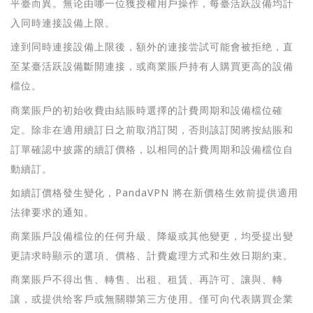
平臺而異。無论由哪一位獲授權用戶操作，每臺活跃設備均計
入同時連接設備上限。
達到同時連接設備上限後，額外的連接尝試可能會被拒绝，直
至某臺活跃設備斷開連接，或商業賬戶持有人購買更高的設備
檔位。
商業賬戶的初始收費由結賬時選擇的計費周期和設備檔位確
定。除非在適用續訂日之前取消訂閱，否則該訂閱將按結賬和
訂單確認中披露的續訂價格，以相同的計費周期和設備檔位自
動續訂。
如續訂價格發生變化，PandaVPN 將在新價格生效前提供適用
法律要求的通知。
商業賬戶設備檔位的任何升級、降級或其他變更，均受提出變
更請求時顯示的選項、價格、計費處理方式和生效日期約束。
商業賬戶不得出售、轉售、出租、租賃、再許可、讓與、轉
讓，或提供给客戶或無關聯第三方使用。僅可向代表購買企業