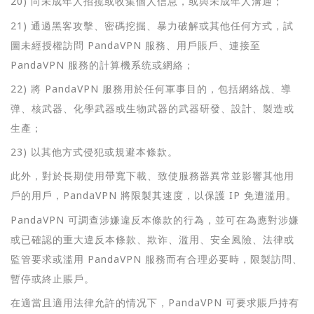
20) 向未成年人招揽或收集個人信息，或與未成年人溝通；
21) 通過黑客攻擊、密碼挖掘、暴力破解或其他任何方式，試
圖未經授權訪問 PandaVPN 服務、用戶賬戶、連接至
PandaVPN 服務的計算機系统或網絡；
22) 將 PandaVPN 服務用於任何軍事目的，包括網絡战、導
弹、核武器、化學武器或生物武器的武器研發、設計、製造或
生產；
23) 以其他方式侵犯或規避本條款。
此外，對於長期使用帶寬下載、致使服務器異常並影響其他用
戶的用戶，PandaVPN 將限製其速度，以保護 IP 免遭滥用。
PandaVPN 可調查涉嫌違反本條款的行為，並可在為應對涉嫌
或已確認的重大違反本條款、欺诈、滥用、安全風險、法律或
監管要求或滥用 PandaVPN 服務而有合理必要時，限製訪問、
暫停或終止賬戶。
在適當且適用法律允許的情况下，PandaVPN 可要求賬戶持有