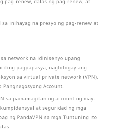
ng pag-renew, dalas ng pag-renew, at
 sa inihayag na presyo ng pag-renew at
sa network na idinisenyo upang
sariling pagpapasya, nagbibigay ang
ksyon sa virtual private network (VPN),
 o Pangnegosyong Account.
PN sa pamamagitan ng account ng may-
 kumpidensyal at seguridad ng mga
abag ng PandaVPN sa mga Tuntuning ito
tas.