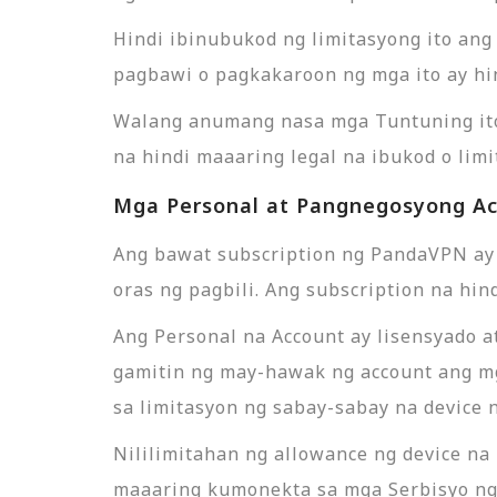
Hindi ibinubukod ng limitasyong ito an
pagbawi o pagkakaroon ng mga ito ay hin
Walang anumang nasa mga Tuntuning ito
na hindi maaaring legal na ibukod o lim
Mga Personal at Pangnegosyong A
Ang bawat subscription ng PandaVPN ay 
oras ng pagbili. Ang subscription na hi
Ang Personal na Account ay lisensyado a
gamitin ng may-hawak ng account ang mg
sa limitasyon ng sabay-sabay na device n
Nililimitahan ng allowance ng device n
maaaring kumonekta sa mga Serbisyo ng