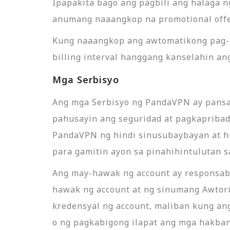
Ipapakita bago ang pagbili ang halaga n
anumang naaangkop na promotional offe
Kung naaangkop ang awtomatikong pag-re
billing interval hanggang kanselahin ang
Mga Serbisyo
Ang mga Serbisyo ng PandaVPN ay pansa
pahusayin ang seguridad at pagkapribado
PandaVPN ng hindi sinusubaybayan at hin
para gamitin ayon sa pinahihintulutan 
Ang may-hawak ng account ay responsab
hawak ng account at ng sinumang Awtori
kredensyal ng account, maliban kung an
o ng pagkabigong ilapat ang mga hakban