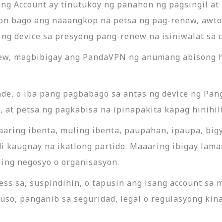
g Account ay tinutukoy ng panahon ng pagsingil at a
ion bago ang naaangkop na petsa ng pag-renew, awt
ng device sa presyong pang-renew na isiniwalat sa 
ew, magbibigay ang PandaVPN ng anumang abisong h
e, o iba pang pagbabago sa antas ng device ng Pan
, at petsa ng pagkabisa na ipinapakita kapag hinihi
ring ibenta, muling ibenta, paupahan, ipaupa, bigyan
di kaugnay na ikatlong partido. Maaaring ibigay lam
ing negosyo o organisasyon.
ss sa, suspindihin, o tapusin ang isang account sa
uso, panganib sa seguridad, legal o regulasyong kin