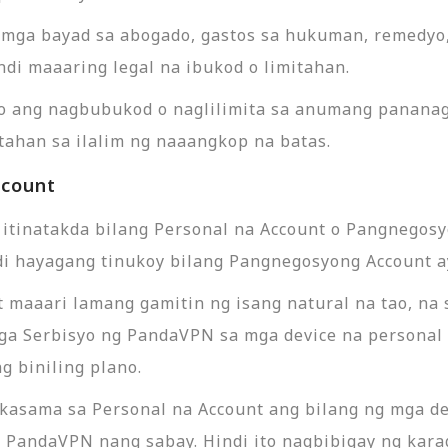
g mga bayad sa abogado, gastos sa hukuman, remedyo
di maaaring legal na ibukod o limitahan.
 ang nagbubukod o naglilimita sa anumang pananag
itahan sa ilalim ng naaangkop na batas.
ccount
itinatakda bilang Personal na Account o Pangnegosy
ndi hayagang tinukoy bilang Pangnegosyong Account ay
t maaari lamang gamitin ng isang natural na tao, n
a Serbisyo ng PandaVPN sa mga device na personal n
g biniling plano.
a kasama sa Personal na Account ang bilang ng mga d
 PandaVPN nang sabay. Hindi ito nagbibigay ng kar