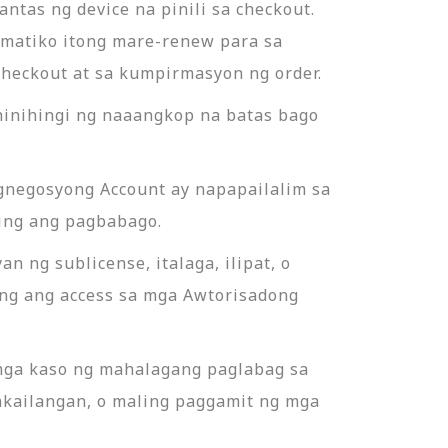
ntas ng device na pinili sa checkout.
omatiko itong mare-renew para sa
checkout at sa kumpirmasyon ng order.
inihingi ng naaangkop na batas bago
gnegosyong Account ay napapailalim sa
ling ang pagbabago.
 ng sublicense, italaga, ilipat, o
ang ang access sa mga Awtorisadong
 mga kaso ng mahalagang paglabag sa
akailangan, o maling paggamit ng mga