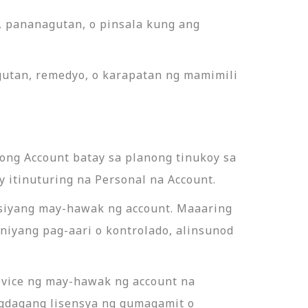
, pananagutan, o pinsala kung ang
utan, remedyo, o karapatan ng mamimili
ong Account batay sa planong tinukoy sa
 itinuturing na Personal na Account.
a siyang may-hawak ng account. Maaaring
iyang pag-aari o kontrolado, alinsunod
evice ng may-hawak ng account na
agdagang lisensya ng gumagamit o