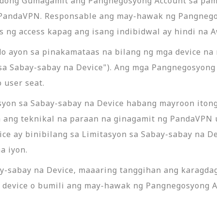
adong Gumagamit ang Pangnegosyong Account sa pam
g PandaVPN. Responsable ang may-hawak ng Pangnego
is ng access kapag ang isang indibidwal ay hindi na
do ayon sa pinakamataas na bilang ng mga device na
a Sabay-sabay na Device"). Ang mga Pangnegosyong Ac
 user seat.
asyon sa Sabay-sabay na Device habang mayroon iton
 ang teknikal na paraan na ginagamit ng PandaVPN u
vice ay binibilang sa Limitasyon sa Sabay-sabay na 
a iyon.
ay-sabay na Device, maaaring tanggihan ang karagd
 device o bumili ang may-hawak ng Pangnegosyong A