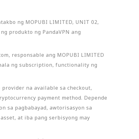
apatakbo ng MOPUBI LIMITED, UNIT 02,
ng produkto ng PandaVPN ang
o.com, responsable ang MOPUBI LIMITED
la ng subscription, functionality ng
provider na available sa checkout,
cryptocurrency payment method. Depende
on sa pagbabayad, awtorisasyon sa
l asset, at iba pang serbisyong may