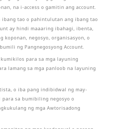
nan, na i-access o gamitin ang account.
 ibang tao o pahintulutan ang ibang tao
nt ay hindi maaaring ibahagi, ibenta,
ang koponan, negosyo, organisasyon, o
 bumili ng Pangnegosyong Account.
 kumikilos para sa mga layuning
ara lamang sa mga panloob na layuning
sta, o iba pang indibidwal ng may-
 para sa bumibiling negosyo o
pagkukulang ng mga Awtorisadong