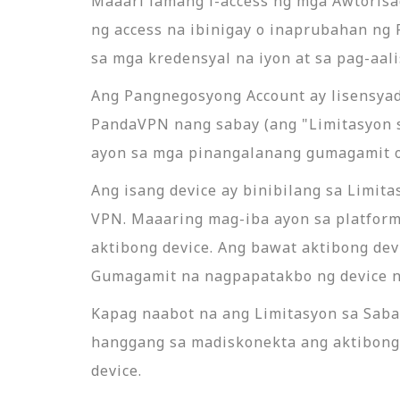
Maaari lamang i-access ng mga Awtoris
ng access na ibinigay o inaprubahan n
sa mga kredensyal na iyon at sa pag-aal
Ang Pangnegosyong Account ay lisensya
PandaVPN nang sabay (ang "Limitasyon s
ayon sa mga pinangalanang gumagamit o
Ang isang device ay binibilang sa Limit
VPN. Maaaring mag-iba ayon sa platform
aktibong device. Ang bawat aktibong de
Gumagamit na nagpapatakbo ng device n
Kapag naabot na ang Limitasyon sa Sab
hanggang sa madiskonekta ang aktibong
device.