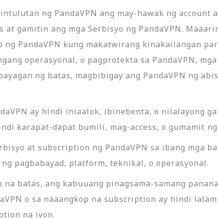
ihintulutan ng PandaVPN ang may-hawak ng account 
s at gamitin ang mga Serbisyo ng PandaVPN. Maaarin
yo ng PandaVPN kung makatwirang kinakailangan par
ngang operasyonal, o pagprotekta sa PandaVPN, mga 
ayagan ng batas, magbibigay ang PandaVPN ng abis
daVPN ay hindi iniaalok, ibinebenta, o nilalayong g
ndi karapat-dapat bumili, mag-access, o gumamit n
rbisyo at subscription ng PandaVPN sa ibang mga ba
r ng pagbabayad, platform, teknikal, o operasyonal.
op na batas, ang kabuuang pinagsama-samang panan
aVPN o sa naaangkop na subscription ay hindi lala
tion na iyon.