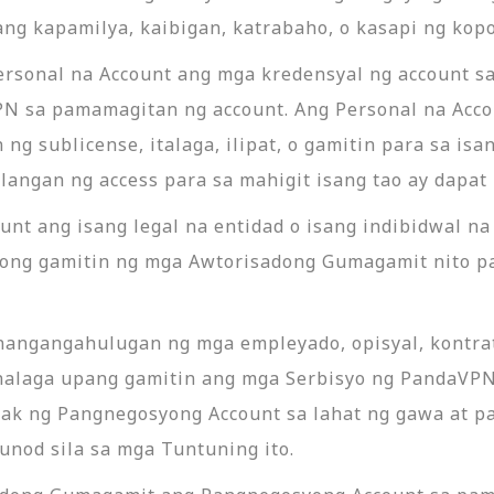
ang kapamilya, kaibigan, katrabaho, o kasapi ng kopo
rsonal na Account ang mga kredensyal ng account sa
N sa pamamagitan ng account. Ang Personal na Accou
ng sublicense, italaga, ilipat, o gamitin para sa is
langan ng access para sa mahigit isang tao ay dapat
nt ang isang legal na entidad o isang indibidwal na
tong gamitin ng mga Awtorisadong Gumagamit nito p
ngangahulugan ng mga empleyado, opisyal, kontrati
nalaga upang gamitin ang mga Serbisyo ng PandaVPN
ak ng Pangnegosyong Account sa lahat ng gawa at 
unod sila sa mga Tuntuning ito.