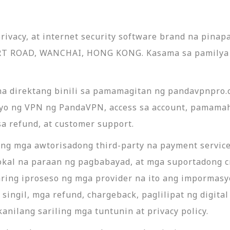
privacy, at internet security software brand na pin
RT ROAD, WANCHAI, HONG KONG. Kasama sa pamilya 
na direktang binili sa pamamagitan ng pandavpnpr
yo ng VPN ng PandaVPN, access sa account, pamamaha
a refund, at customer support.
g mga awtorisadong third-party na payment service 
lokal na paraan ng pagbabayad, at mga suportadong 
ring iproseso ng mga provider na ito ang impormasy
 singil, mga refund, chargeback, paglilipat ng digita
nilang sariling mga tuntunin at privacy policy.