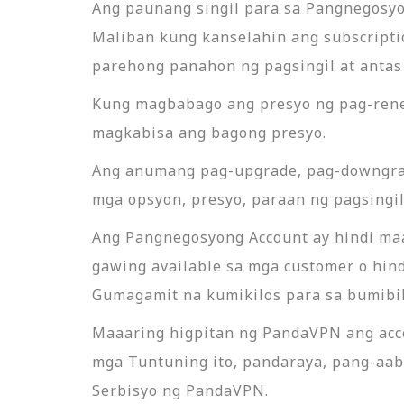
Ang paunang singil para sa Pangnegosyon
Maliban kung kanselahin ang subscript
parehong panahon ng pagsingil at antas 
Kung magbabago ang presyo ng pag-ren
magkabisa ang bagong presyo.
Ang anumang pag-upgrade, pag-downgrad
mga opsyon, presyo, paraan ng pagsingil
Ang Pangnegosyong Account ay hindi maaa
gawing available sa mga customer o hin
Gumagamit na kumikilos para sa bumibil
Maaaring higpitan ng PandaVPN ang acce
mga Tuntuning ito, pandaraya, pang-aab
Serbisyo ng PandaVPN.