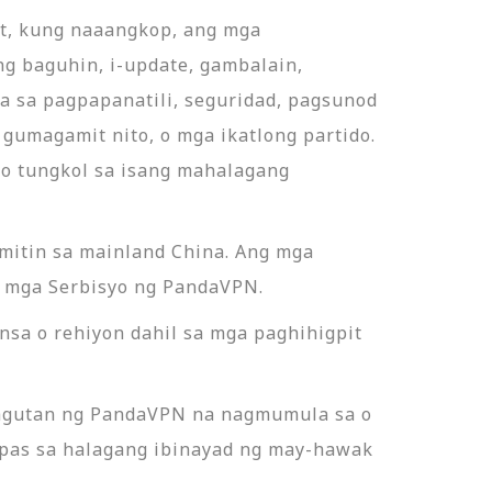
at, kung naaangkop, ang mga
g baguhin, i-update, gambalain,
a sa pagpapanatili, seguridad, pagsunod
gumagamit nito, o mga ikatlong partido.
o tungkol sa isang mahalagang
amitin sa mainland China. Ang mga
g mga Serbisyo ng PandaVPN.
nsa o rehiyon dahil sa mga paghihigpit
agutan ng PandaVPN na nagmumula sa o
mpas sa halagang ibinayad ng may-hawak