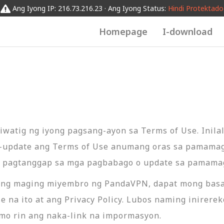
Ang Iyong IP: 216.73.216.23 · Ang Iyong Status:
Hindi Protektado
Homepage
I-download
hiwatig ng iyong pagsang-ayon sa Terms of Use. Inil
i-update ang Terms of Use anumang oras sa pamamagi
pagtanggap sa mga pagbabago o update sa pamamagi
kang maging miyembro ng PandaVPN, dapat mong basa
Use na ito at ang Privacy Policy. Lubos naming inire
n mo rin ang naka-link na impormasyon.