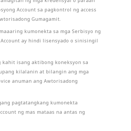
amagitan ng mga kredensyal o paraan
syong Account sa pagkontrol ng access
 Awtorisadong Gumagamit.
 maaaring kumonekta sa mga Serbisyo ng
count ay hindi lisensyado o sinisingil
g kahit isang aktibong koneksyon sa
pang kilalanin at bilangin ang mga
Device anuman ang Awtorisadong
agang pagtatangkang kumonekta
ccount ng mas mataas na antas ng