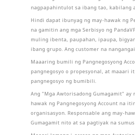
nagpapahintulot sa ibang tao, kabilang 
Hindi dapat ibunyag ng may-hawak ng Pe
na gamitin ang mga Serbisyo ng PandaVP
muling ibenta, paupahan, ipaupa, bigyan 
ibang grupo. Ang customer na nangangai
Maaaring bumili ng Pangnegosyong Accou
pangnegosyo o propesyonal, at maaari i
pangnegosyo ng bumibili.
Ang "Mga Awtorisadong Gumagamit" ay na
hawak ng Pangnegosyong Account na iti
organisasyon. Responsable ang may-haw
Gumagamit nito at sa pagtiyak na sumus