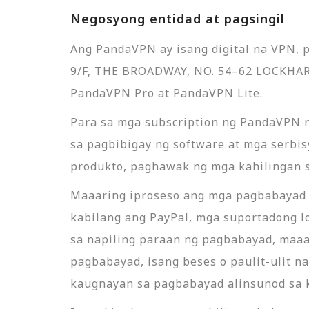
Negosyong entidad at pagsingil
Ang PandaVPN ay isang digital na VPN, 
9/F, THE BROADWAY, NO. 54–62 LOCKHA
PandaVPN Pro at PandaVPN Lite.
Para sa mga subscription ng PandaVPN 
sa pagbibigay ng software at mga serbis
produkto, paghawak ng mga kahilingan s
Maaaring iproseso ang mga pagbabayad n
kabilang ang PayPal, mga suportadong 
sa napiling paraan ng pagbabayad, maaa
pagbabayad, isang beses o paulit-ulit na
kaugnayan sa pagbabayad alinsunod sa ka