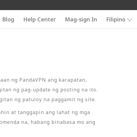
Blog
Help Center
Mag-sign In
Filipino
alaan ng PandaVPN ang karapatan,
tan ng pag-update ng posting na ito.
tan ng patuloy na paggamit ng site.
hin at tanggapin ang lahat ng mga
rekomenda na, habang binabasa mo ang