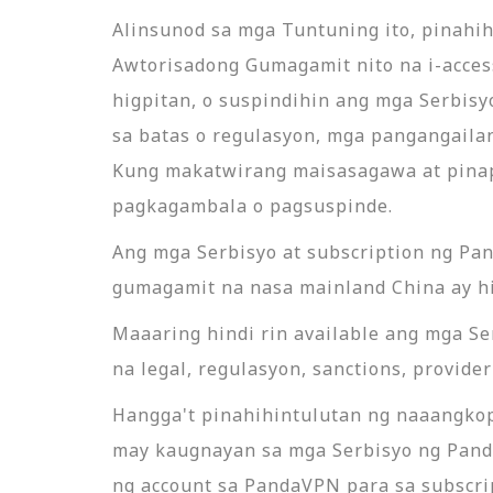
Alinsunod sa mga Tuntuning ito, pinah
Awtorisadong Gumagamit nito na i-acces
higpitan, o suspindihin ang mga Serbis
sa batas o regulasyon, mga pangangaila
Kung makatwirang maisasagawa at pinap
pagkagambala o pagsuspinde.
Ang mga Serbisyo at subscription ng Pan
gumagamit na nasa mainland China ay hi
Maaaring hindi rin available ang mga Se
na legal, regulasyon, sanctions, provide
Hangga't pinahihintulutan ng naaangk
may kaugnayan sa mga Serbisyo ng Pand
ng account sa PandaVPN para sa subscrip