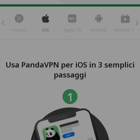
s
macOS
iOS
Apple TV
Android
Android TV
Usa PandaVPN per iOS in 3 semplici
passaggi