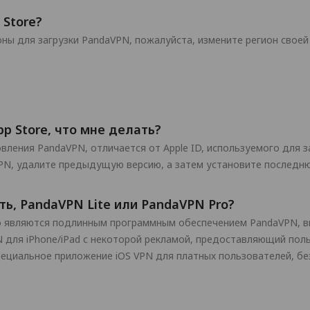
 Store?
ны для загрузки PandaVPN, пожалуйста, измените регион своей 
p Store, что мне делать?
овления PandaVPN, отличается от Apple ID, используемого для 
PN, удалите предыдущую версию, а затем установите последн
ь, PandaVPN Lite или PandaVPN Pro?
ro являются подлинным программным обеспечением PandaVPN, вы
N для iPhone/iPad с некоторой рекламой, предоставляющий пол
пециальное приложение iOS VPN для платных пользователей, б