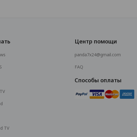
чать
Центр помощи
ows
panda7x24@gmail.com
S
FAQ
Способы оплаты
 TV
id
id TV