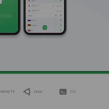
ndroid TV
Linux
CLI