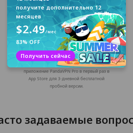
получите дополнительно 12
месяцев
$2.49
/мес
Войти
83% OFF
Войдите в случайную цифровую учетную
Получить сейчас
запись, которая автоматически
генерируется PandaVPN. Загрузите
приложение PandaVPN Pro в первый раз в
App Store для 3-дневной бесплатной
пробной версии.
асто задаваемые вопро