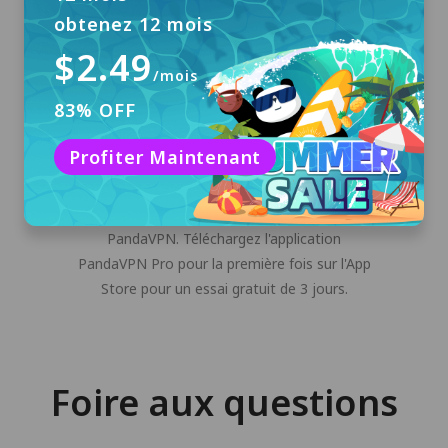
obtenez 12 mois
$2.49
/mois
83% OFF
Profiter Maintenant
Se connecter
Connectez-vous au compte numérique
aléatoire généré automatiquement par
PandaVPN. Téléchargez l'application
PandaVPN Pro pour la première fois sur l'App
Store pour un essai gratuit de 3 jours.
Foire aux questions