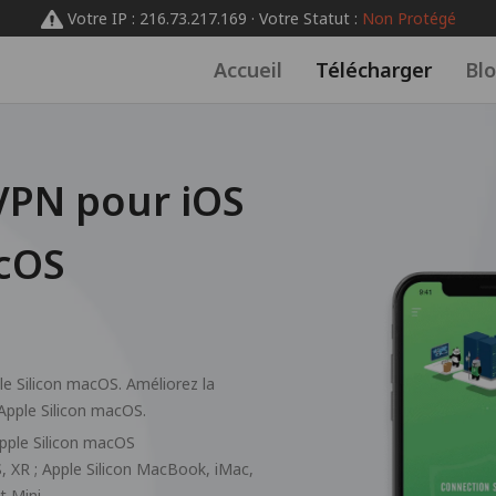
Votre IP : 216.73.217.169 · Votre Statut :
Non Protégé
Accueil
Télécharger
Bl
VPN pour iOS
acOS
le Silicon macOS. Améliorez la
 Apple Silicon macOS.
Apple Silicon macOS
S, XR ; Apple Silicon MacBook, iMac,
t Mini