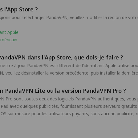
 l'App Store ?
gions pour télécharger PandaVPN, veuillez modifier la région de votr
iant Apple
américain
PandaVPN dans l'App Store, que dois-je faire ?
r mettre à jour PandaVPN est différent de l'identifiant Apple utilisé 
veuillez désinstaller la version précédente, puis installer la derniè
ion PandaVPN Lite ou la version PandaVPN Pro ?
N Pro sont toutes deux des logiciels PandaVPN authentiques, vous p
d avec quelques publicités, fournissant plusieurs serveurs gratuits a
S sur mesure pour les utilisateurs payants, sans aucune publicité, ri