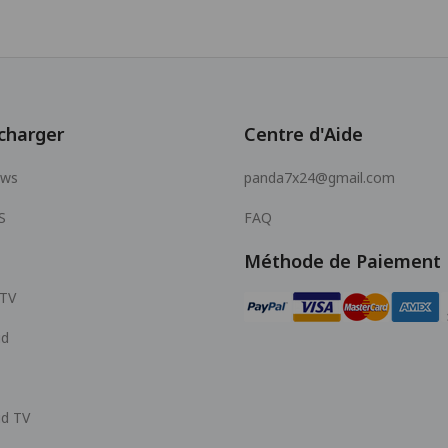
charger
Centre d'Aide
ows
panda7x24@gmail.com
S
FAQ
Méthode de Paiement
 TV
id
id TV