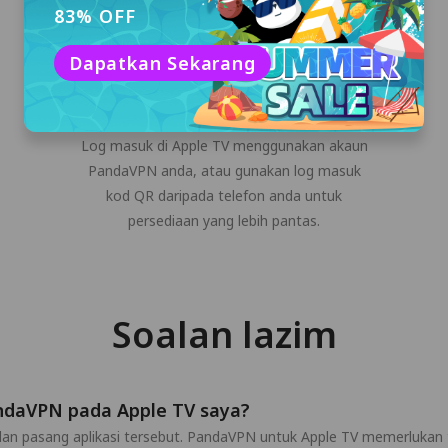
83% OFF
Dapatkan Sekarang
Log masuk ke akaun PandaVPN
anda
Log masuk di Apple TV menggunakan akaun
PandaVPN anda, atau gunakan log masuk
kod QR daripada telefon anda untuk
persediaan yang lebih pantas.
Soalan lazim
daVPN pada Apple TV saya?
an pasang aplikasi tersebut. PandaVPN untuk Apple TV memerlukan t