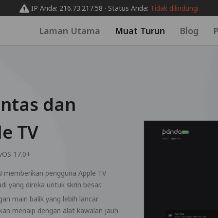
IP Anda: 216.73.217.58 · Status Anda:
Tidak dilindungi
Laman Utama
Muat Turun
Blog
P
ntas dan
le TV
vOS 17.0+
PN memberikan pengguna Apple TV
i yang direka untuk skrin besar.
 main balik yang lebih lancar
an menaip dengan alat kawalan jauh