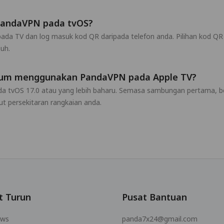
PandaVPN pada tvOS?
a TV dan log masuk kod QR daripada telefon anda. Pilihan kod QR 
uh.
elum menggunakan PandaVPN pada Apple TV?
pada tvOS 17.0 atau yang lebih baharu. Semasa sambungan pertama, 
t persekitaran rangkaian anda.
t Turun
Pusat Bantuan
ows
panda7x24@gmail.com