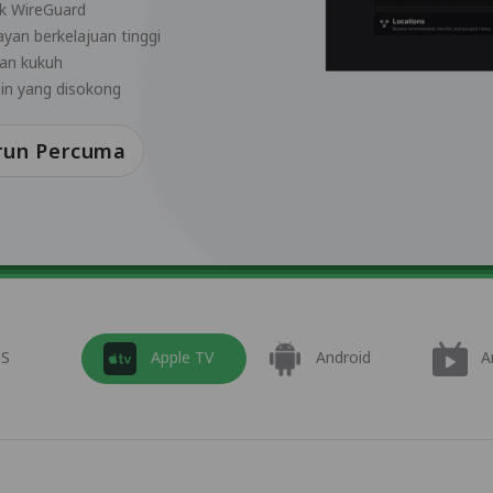
k WireGuard
ayan berkelajuan tinggi
tan kukuh
ain yang disokong
run Percuma
OS
Apple TV
Android
A