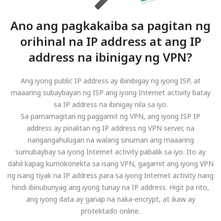
Ano ang pagkakaiba sa pagitan ng
orihinal na IP address at ang IP
address na ibinigay ng VPN?
Ang iyong public IP address ay ibinibigay ng iyong ISP, at
maaaring subaybayan ng ISP ang iyong Internet activity batay
sa IP address na ibinigay nila sa iyo.
Sa pamamagitan ng paggamit ng VPN, ang iyong ISP IP
address ay pinalitan ng IP address ng VPN server, na
nangangahulugan na walang sinuman ang maaaring
sumubaybay sa iyong Internet activity pabalik sa iyo. Ito ay
dahil kapag kumokonekta sa isang VPN, gagamit ang iyong VPN
ng isang tiyak na IP address para sa iyong Internet activity nang
hindi ibinubunyag ang iyong tunay na IP address. Higit pa rito,
ang iyong data ay ganap na naka-encrypt, at ikaw ay
protektado online.