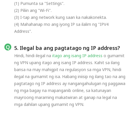
(1) Pumunta sa "Settings".
(2) Piliin ang "Wi-Fi".
(3) I-tap ang network kung saan ka nakakonekta.
(4) Mahahanap mo ang iyong IP sa ilalim ng "IPV4
Address".
5. Ilegal ba ang pagtatago ng IP address?
Hindi, hindi ilegal na
itago ang isang IP address
o gumamit
ng VPN upang itago ang isang IP address. Kahit sa ilang
bansa na may mahigpit na regulasyon sa mga VPN, hindi
ilegal na gumamit ng isa. Habang iniisip ng ilang tao na ang
pagtatago ng IP address ay nangangahulugan ng paggawa
ng mga bagay na mapanganib online, sa katunayan
mayroong maraming makatwiran at ganap na legal na
mga dahilan upang gumamit ng VPN.