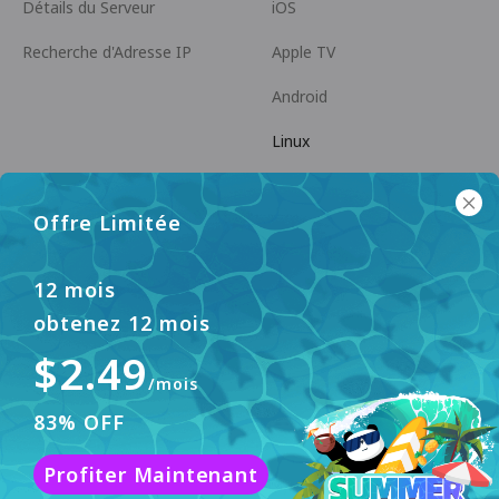
Détails du Serveur
iOS
Recherche d'Adresse IP
Apple TV
Android
Linux
Android TV
Offre Limitée
Centre d'Aide
Coopération
panda7x24@gmail.com
Devenir Affilié
12 mois
obtenez 12 mois
FAQ
$2.49
Méthode de Paiement
/mois
83% OFF
Ce site web utilise des cookies pour améliorer
Profiter Maintenant
l'expérience utilisateur. Pour en savoir plus, veuillez
Accepter