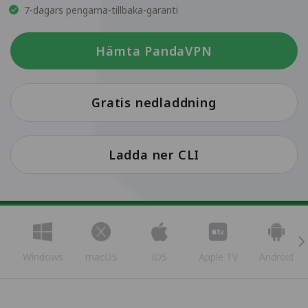
7-dagars pengarna-tillbaka-garanti
Hämta PandaVPN
Gratis nedladdning
Ladda ner CLI
Windows
macOS
iOS
Apple TV
Android