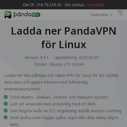
Din IP: 216.73.216.32 · Din status:
Oskyddad
Svenska
Ladda ner PandaVPN
för Linux
Version: 6.9.1
Uppdatering: 2025.04.30
Stöder:
Ubuntu LTS 16.04+
Ladda ner den pålitliga och säkra VPN för Linux för att skydda
dina data och upplev friheten med fullständig
internetanonymitet.
Stöd Ubuntu-, Debian-, Fedora- och Manjaro-system
Lätt att använda med anslutning med ett klick
Den högsta nivån av ECC-kryptering, behåll anonym surfning
Strikt policy utan loggar, spåra, lagra eller dela aldrig någon
data