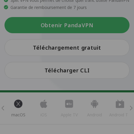
Split VPN vous permet de choisir quel trafic utilise PandaVPN
Garantie de remboursement de 7 jours
Obtenir PandaVPN
Téléchargement gratuit
Télécharger CLI
s
macOS
iOS
Apple TV
Android
Android TV