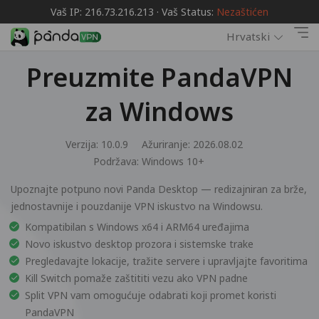
Vaš IP: 216.73.216.213 · Vaš Status:
Nezaštićen
Hrvatski
Preuzmite PandaVPN
za Windows
Verzija: 10.0.9
Ažuriranje: 2026.08.02
Podržava:
Windows 10+
Upoznajte potpuno novi Panda Desktop — redizajniran za brže,
jednostavnije i pouzdanije VPN iskustvo na Windowsu.
Kompatibilan s Windows x64 i ARM64 uređajima
Novo iskustvo desktop prozora i sistemske trake
Pregledavajte lokacije, tražite servere i upravljajte favoritima
Kill Switch pomaže zaštititi vezu ako VPN padne
Split VPN vam omogućuje odabrati koji promet koristi
PandaVPN