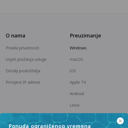
O nama
Preuzimanje
Pravila privatnosti
Windows
Uvjeti pružanja usluge
macOS
Detalji poslužitelja
iOS
Provjera IP adrese
Apple TV
Android
Linux
Android TV
Ponuda ograničenog vremena