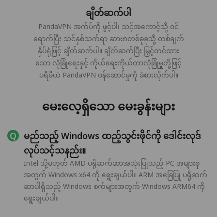
ချိတ်ဆက်ပါ
PandaVPN အက်ပ်ကို ဖွင့်ပါ၊ သင့်အကောင့်သို့ ဝင်
ရောက်ပြီး သင်နှစ်သက်ရာ ဆာဗာတစ်ခုခုသို့ တစ်ချက်
နှိပ်ရုံဖြင့် ချိတ်ဆက်ပါ။ ချိတ်ဆက်ပြီး မြှင့်တင်ထား
သော လုံခြုံရေးနှင့် ကိုယ်ရေးကိုယ်တာလုံခြုံမှုတို့ဖြင့်
ပရီမီယံ PandaVPN ဝန်ဆောင်မှုကို ခံစားလိုက်ပါ။
မေးလေ့ရှိသော မေးခွန်းများ
မည်သည့် Windows ထည့်သွင်းဖိုင်ကို ဒေါင်းလုဒ်
လုပ်သင့်သနည်း။
Intel သို့မဟုတ် AMD ပရိုဆက်ဆာအသုံးပြုသည့် PC အများစု
အတွက် Windows x64 ကို ရွေးချယ်ပါ။ ARM အခြေပြု ပရိုဆက်
ဆာပါရှိသည့် Windows စက်များအတွက် Windows ARM64 ကို
ရွေးချယ်ပါ။