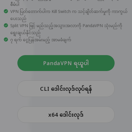
စီမံပါ
VPN ပြတ်တောက်ပါက Kill Switch က သင့်ချိတ်ဆက်မှုကို ကာကွယ်
ပေးသည်
Split VPN ဖြင့် မည်သည့်အသွားအလာကို PandaVPN သုံးမည်ကို
ရွေးချယ်နိုင်သည်
၇ ရက် ငွေပြန်အမ်းမည့် အာမခံချက်
PandaVPN ရယူပါ
CLI ဒေါင်းလုဒ်လုပ်ရန်
x64 ဒေါင်းလုဒ်