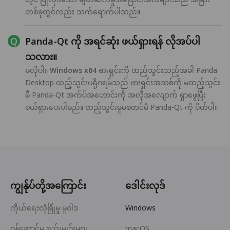
တစ်ခုတွင်လည်း သက်ရောက်ပါသည်။
Panda-Qt ကို အရင်ဆုံး ဖယ်ရှားရန် လိုအပ်ပါ
သလား။
မလိုပါ။
Windows x64
ဗားရှင်းကို ထည့်သွင်းသည့်အခါ Panda
Desktop ထည့်သွင်းပရိုဂရမ်သည် ဗားရှင်းအသစ်ကို မထည့်သွင်း
မီ Panda-Qt အက်ပ်အဟောင်းကို အလိုအလျောက် ရှာဖွေပြီး
ဖယ်ရှားပေးပါမည်။ ထည့်သွင်းမှုမစတင်မီ Panda-Qt ကို ပိတ်ပါ။
ကျွန်ုပ်တို့အကြောင်း
ဒေါင်းလုဒ်
ကိုယ်ရေးလုံခြုံမှု မူဝါဒ
Windows
ဝန်ဆောင်မှု စည်းမျဉ်းများ
macOS