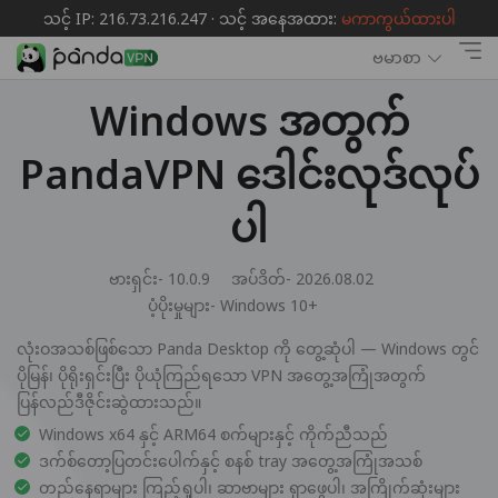
သင့် IP: 216.73.216.247 · သင့် အနေအထား:
မကာကွယ်ထားပါ
ဗမာစာ
Windows အတွက်
PandaVPN ဒေါင်းလုဒ်လုပ်
ပါ
ဗားရှင်း- 10.0.9
အပ်ဒိတ်- 2026.08.02
ပံ့ပိုးမှုများ-
Windows 10+
လုံးဝအသစ်ဖြစ်သော Panda Desktop ကို တွေ့ဆုံပါ — Windows တွင်
ပိုမြန်၊ ပိုရိုးရှင်းပြီး ပိုယုံကြည်ရသော VPN အတွေ့အကြုံအတွက်
ပြန်လည်ဒီဇိုင်းဆွဲထားသည်။
Windows x64 နှင့် ARM64 စက်များနှင့် ကိုက်ညီသည်
ဒက်စ်တော့ပြတင်းပေါက်နှင့် စနစ် tray အတွေ့အကြုံအသစ်
တည်နေရာများ ကြည့်ရှုပါ၊ ဆာဗာများ ရှာဖွေပါ၊ အကြိုက်ဆုံးများ