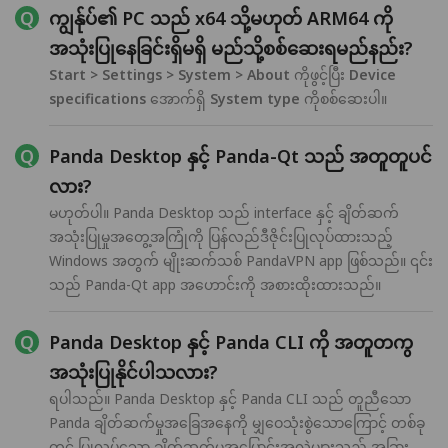
ကျွန်ုပ်၏ PC သည် x64 သို့မဟုတ် ARM64 ကို
အသုံးပြုနေခြင်းရှိမရှိ မည်သို့စစ်ဆေးရမည်နည်း?
Start > Settings > System > About
ကိုဖွင့်ပြီး
Device
specifications
အောက်ရှိ
System type
ကိုစစ်ဆေးပါ။
Panda Desktop နှင့် Panda-Qt သည် အတူတူပင်
လား?
မဟုတ်ပါ။ Panda Desktop သည် interface နှင့် ချိတ်ဆက်
အသုံးပြုမှုအတွေ့အကြုံကို ပြန်လည်ဒီဇိုင်းပြုလုပ်ထားသည့်
Windows အတွက် မျိုးဆက်သစ် PandaVPN app ဖြစ်သည်။ ၎င်း
သည် Panda-Qt app အဟောင်းကို အစားထိုးထားသည်။
Panda Desktop နှင့် Panda CLI ကို အတူတကွ
အသုံးပြုနိုင်ပါသလား?
ရပါသည်။ Panda Desktop နှင့် Panda CLI သည် တူညီသော
Panda ချိတ်ဆက်မှုအခြေအနေကို မျှဝေသုံးစွဲသောကြောင့် တစ်ခု
တွင် ပြုလုပ်သော ချိတ်ဆက်မှုအပြောင်းအလဲများသည် အခြား