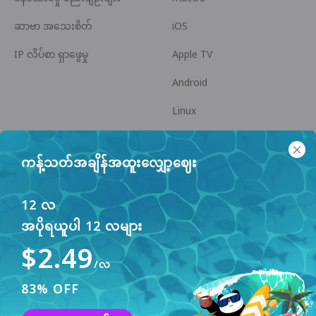
ဆာဗာ အသေးစိတ်
iOS
IP လိပ်စာ ရှာဖွေမှု
Apple TV
Android
Linux
Android TV
ကန့်သတ်အချိန်အထူးလျှော့ဈေး
အကူအညီ စင်တာ
ပူးပေါင်းဆောင်ရွက်မှု
panda7x24@gmail.com
မိတ်ဖက်ဖြစ်ပါ
12 လ
အပိုရယူပါ 12 လများ
ပြဿနာများ
$2.49
ငွေပေးချေမှု နည်းလမ်း
/လ
83% OFF
ဤဝဘ်ဆိုက်သည် အသုံးပြုသူ အတွေ့အကြုံ မြှင့်တင်ရန်
cookies များကို အသုံးပြုသည်။ ပိုမို သိရှိရန်