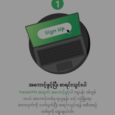
အကောင့်ဖွင့်ပြီး စာရင်းသွင်းပါ
PandaVPN အတွက် အကောင့်ဖွင့်ပါ
ကျပန်း ဒစ်ဂျစ်
တယ် အကောင့်တစ်ခု ရယူရန်၊ သင့် လုံခြုံရေး
စကားဝှက်ကို သတ်မှတ်ပြီး စာရင်းသွင်းရန် အစီအစဉ်
တစ်ခုကို ရွေးချယ်ပါ။