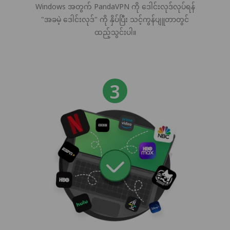
Windows အတွက် PandaVPN ကို ဒေါင်းလုဒ်လုပ်ရန်
"အခမဲ့ ဒေါင်းလုဒ်" ကို နှိပ်ပြီး သင့်ကွန်ပျူတာတွင်
ထည့်သွင်းပါ။