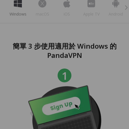
Windows
macOS
iOS
Apple TV
Android
簡單 3 步使用適用於 Windows 的
PandaVPN