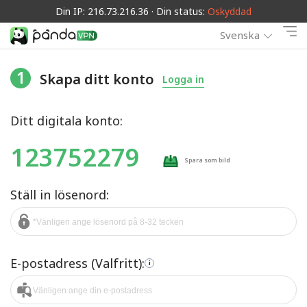
Din IP: 216.73.216.36 · Din status:
Oskyddad
Svenska
1
Skapa ditt konto
Logga in
Ditt digitala konto:
123752279
Spara som bild
Ställ in lösenord:
E-postadress (Valfritt):
i