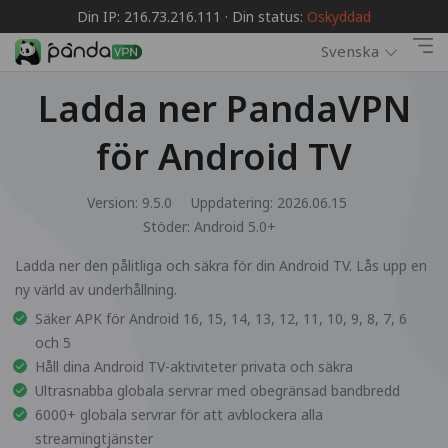
Din IP: 216.73.216.111 · Din status:
Oskyddad
Svenska
Ladda ner PandaVPN
för Android TV
Version: 9.5.0
Uppdatering: 2026.06.15
Stöder:
Android 5.0+
Ladda ner den pålitliga och säkra för din Android TV. Lås upp en
ny värld av underhållning.
Säker APK för Android 16, 15, 14, 13, 12, 11, 10, 9, 8, 7, 6
och 5
Håll dina Android TV-aktiviteter privata och säkra
Ultrasnabba globala servrar med obegränsad bandbredd
6000+ globala servrar för att avblockera alla
streamingtjänster