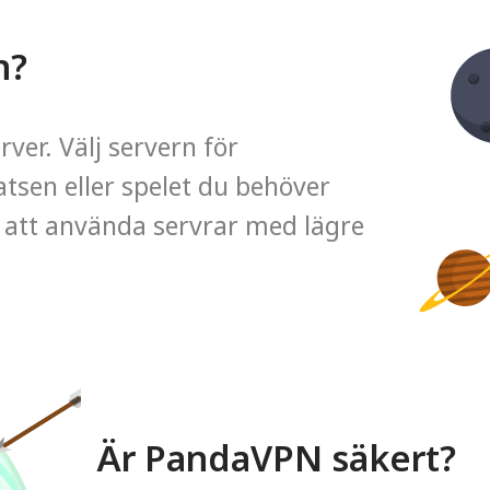
n?
ver. Välj servern för
tsen eller spelet du behöver
tt använda servrar med lägre
Är PandaVPN säkert?