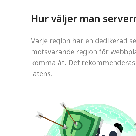
Hur väljer man server
Varje region har en dedikerad ser
motsvarande region för webbpla
komma åt. Det rekommenderas a
latens.