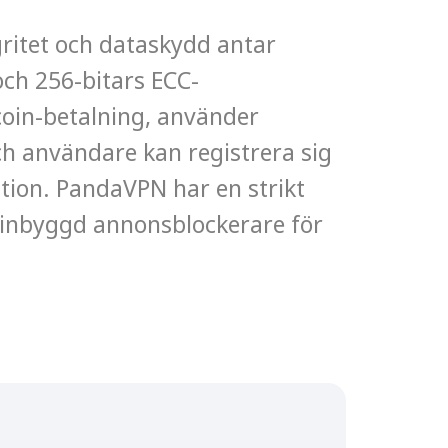
egritet och dataskydd antar
ch 256-bitars ECC-
coin-betalning, använder
h användare kan registrera sig
tion. PandaVPN har en strikt
n inbyggd annonsblockerare för