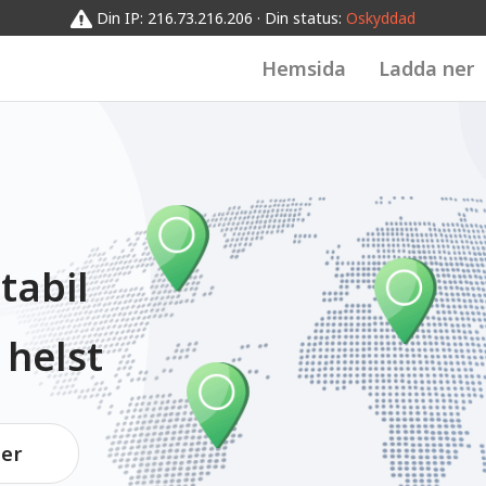
Din IP: 216.73.216.206 · Din status:
Oskyddad
Hemsida
Ladda ner
tabil
 helst
er