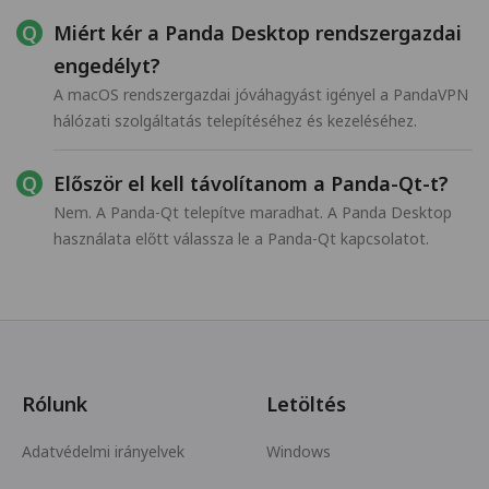
Miért kér a Panda Desktop rendszergazdai
engedélyt?
A macOS rendszergazdai jóváhagyást igényel a PandaVPN
hálózati szolgáltatás telepítéséhez és kezeléséhez.
Először el kell távolítanom a Panda-Qt-t?
Nem. A Panda-Qt telepítve maradhat. A Panda Desktop
használata előtt válassza le a Panda-Qt kapcsolatot.
Rólunk
Letöltés
Adatvédelmi irányelvek
Windows