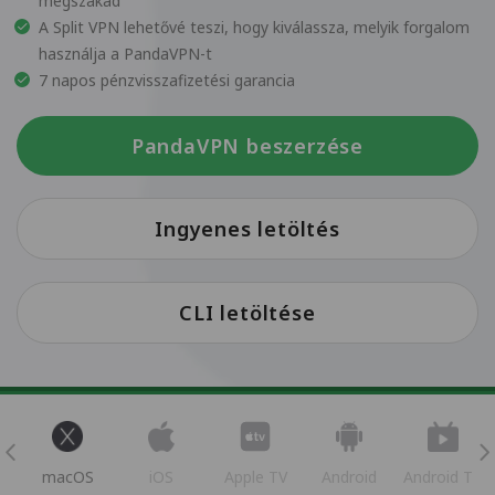
megszakad
A Split VPN lehetővé teszi, hogy kiválassza, melyik forgalom
használja a PandaVPN-t
7 napos pénzvisszafizetési garancia
PandaVPN beszerzése
Ingyenes letöltés
CLI letöltése
s
macOS
iOS
Apple TV
Android
Android TV