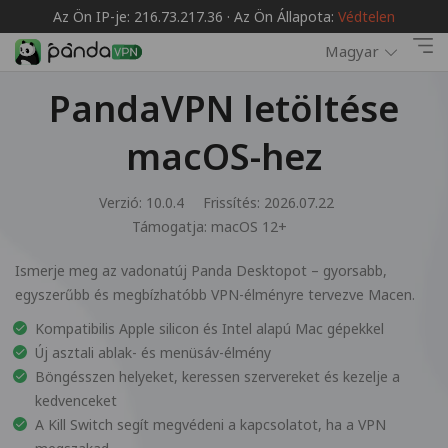
Az Ön IP-je: 216.73.217.36 · Az Ön Állapota:
Védtelen
Magyar
PandaVPN letöltése
macOS-hez
Verzió: 10.0.4
Frissítés: 2026.07.22
Támogatja:
macOS 12+
Ismerje meg az vadonatúj Panda Desktopot – gyorsabb,
egyszerűbb és megbízhatóbb VPN-élményre tervezve Macen.
Kompatibilis Apple silicon és Intel alapú Mac gépekkel
Új asztali ablak- és menüsáv-élmény
Böngésszen helyeket, keressen szervereket és kezelje a
kedvenceket
A Kill Switch segít megvédeni a kapcsolatot, ha a VPN