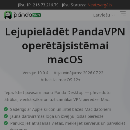
Jūsu IP: 216.73.216.79 · Jūsu Statuss:
Neaizsargāts
Latviešu
Lejupielādēt PandaVPN
operētājsistēmai
macOS
Versija: 10.0.4
Atjauninājums: 2026.07.22
Atbalsta:
macOS 12+
Iepazīstiet pavisam jauno Panda Desktop — pārveidotu
ātrākai, vienkāršākai un uzticamākai VPN pieredzei Mac.
Saderīgs ar Apple silicon un Intel bāzes Mac datoriem
Jauna darbvirsmas loga un izvēļņu joslas pieredze
Pārlūkojiet atrašanās vietas, meklējiet serverus un pārvaldiet