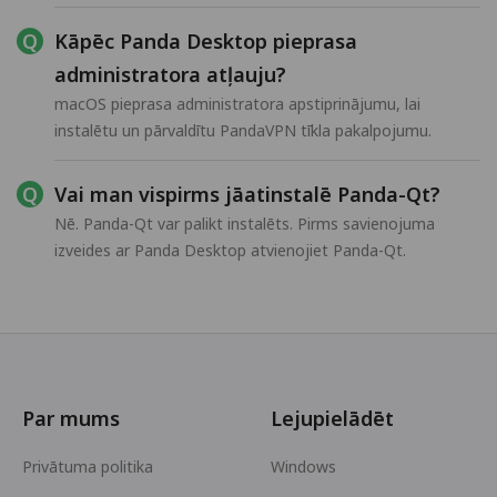
Kāpēc Panda Desktop pieprasa
administratora atļauju?
macOS pieprasa administratora apstiprinājumu, lai
instalētu un pārvaldītu PandaVPN tīkla pakalpojumu.
Vai man vispirms jāatinstalē Panda-Qt?
Nē. Panda-Qt var palikt instalēts. Pirms savienojuma
izveides ar Panda Desktop atvienojiet Panda-Qt.
Par mums
Lejupielādēt
Privātuma politika
Windows