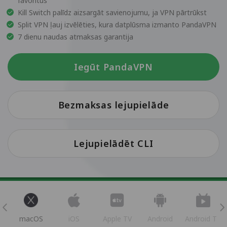
favorītus
Kill Switch palīdz aizsargāt savienojumu, ja VPN pārtrūkst
Split VPN ļauj izvēlēties, kura datplūsma izmanto PandaVPN
7 dienu naudas atmaksas garantija
Iegūt PandaVPN
Bezmaksas lejupielāde
Lejupielādēt CLI
s
macOS
iOS
Apple TV
Android
Android TV