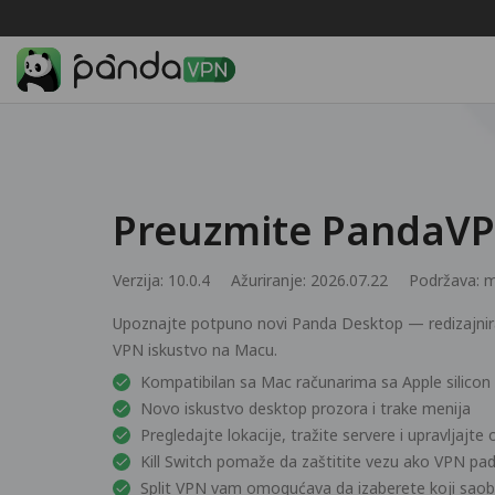
Preuzmite PandaV
Verzija: 10.0.4
Ažuriranje: 2026.07.22
Podržava:
m
Upoznajte potpuno novi Panda Desktop — redizajniran
VPN iskustvo na Macu.
Kompatibilan sa Mac računarima sa Apple silicon i
Novo iskustvo desktop prozora i trake menija
Pregledajte lokacije, tražite servere i upravljajte
Kill Switch pomaže da zaštitite vezu ako VPN pa
Split VPN vam omogućava da izaberete koji saob