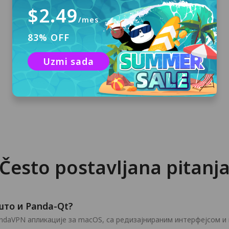
$2.49
/mes
83% OFF
Preuzmite i instalirajte
Kliknite na "Besplatno preuzimanje" da
Uzmi sada
preuzmete PandaVPN za macOS i instalirate
ga na svoj računar.
Često postavljana pitanj
 што и Panda-Qt?
PandaVPN апликације за macOS, са редизајнираним интерфејсом и