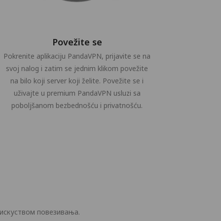
Povežite se
Pokrenite aplikaciju PandaVPN, prijavite se na
svoj nalog i zatim se jednim klikom povežite
na bilo koji server koji želite. Povežite se i
uživajte u premium PandaVPN usluzi sa
poboljšanom bezbednošću i privatnošću.
a
 искуством повезивања.