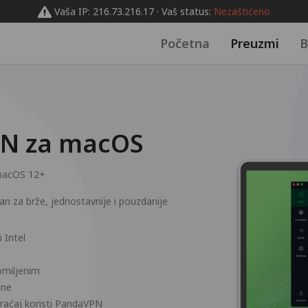
Vaša IP: 216.73.216.17 · Vaš status:
Nezaštićeno
Početna
Preuzmi
B
PN za macOS
acOS 12+
 za brže, jednostavnije i pouzdanije
 Intel
 omiljenim
dne
raćaj koristi PandaVPN