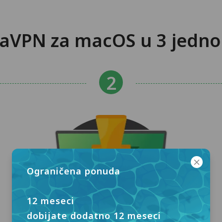
daVPN za macOS u 3 jedn
Ograničena ponuda
12 meseci
dobijate dodatno 12 meseci