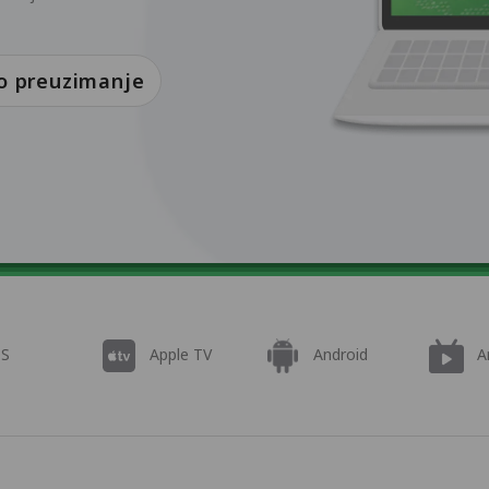
o preuzimanje
OS
Apple TV
Android
A