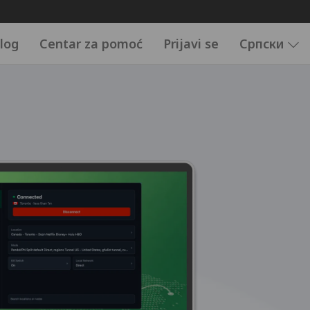
log
Centar za pomoć
Prijavi se
Српски