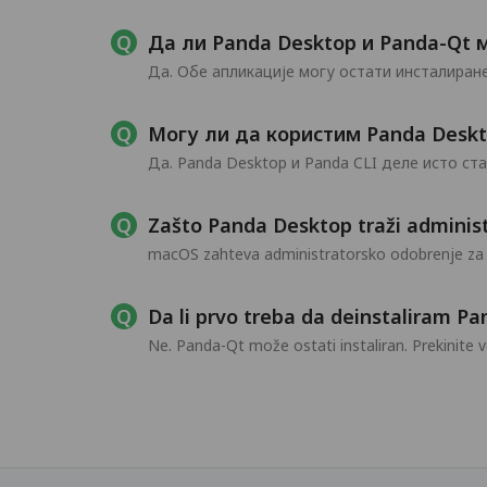
Да ли Panda Desktop и Panda-Qt 
Да. Обе апликације могу остати инсталиране
Могу ли да користим Panda Deskt
Да. Panda Desktop и Panda CLI деле исто ст
Zašto Panda Desktop traži adminis
macOS zahteva administratorsko odobrenje za 
Da li prvo treba da deinstaliram P
Ne. Panda-Qt može ostati instaliran. Prekinit