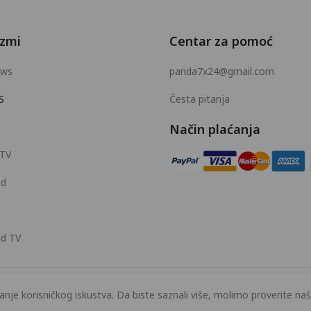
zmi
Centar za pomoć
ows
panda7x24@gmail.com
S
Česta pitanja
Način plaćanja
 TV
id
id TV
šanje korisničkog iskustva. Da biste saznali više, molimo proverite na
© 2026 MOPUBI LIMITED. All rights reserved.