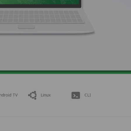
ndroid TV
Linux
CLI