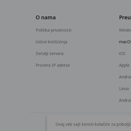
O nama
Preu
Politika privatnosti
Wind
Uslovi korišćenja
macO
Detalji servera
iOS
Provera IP adrese
Apple
Andro
Linux
Andro
Ovaj veb sajt koristi kolačiće za pobolj