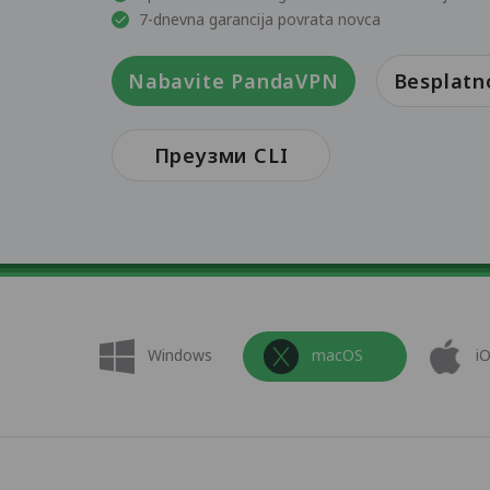
7-dnevna garancija povrata novca
Nabavite PandaVPN
Besplatn
Преузми CLI
Windows
macOS
i