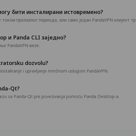
могу бити инсталирани истовремено?
 током прелазног периода, али само један PandaVPN клијент тр
op и Panda CLI заједно?
ање PandaVPN везе.
tratorsku dozvolu?
instaliranje i upravljanje mrežnom uslugom PandaVPN.
anda-Qt?
e vezu sa Panda-Qt pre povezivanja pomoću Panda Desktop-a.