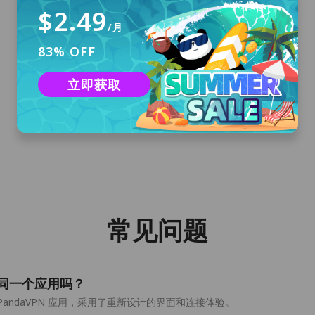
$2.49
/月
83% OFF
下载安装
点击“免费下载”按钮，为您的电脑下载官方
立即获取
macOS 版 PandaVPN 应用安装包，并安装至您
的电脑设备上。
常见问题
Qt 是同一个应用吗？
OS 版 PandaVPN 应用，采用了重新设计的界面和连接体验。