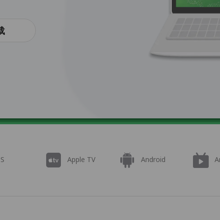
载
OS
Apple TV
Android
A