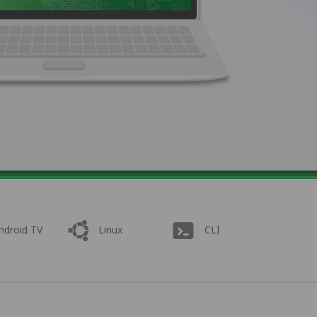
ndroid TV
Linux
CLI