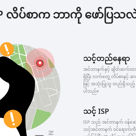
P လိပ်စာက ဘာကို ဖော်ပြသလ
သင့်တည်နေရာ
အင်တာနက်နှင့် ချိတ်ဆက်ထားသ
ရှိပြီး လက်တွေ့ လိပ်စာနှင့် ဆ
ဖြင့် အသုံးပြုသူ တည်ရှိသည့် 
ပါသည်။
သင့် ISP
ISP သည် အင်တာနက် ဝန်ဆောင
သင့်အင်တာနက် ဝင်ရောက်ကိရိ