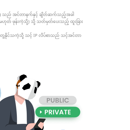
s) သည် အင်တာနက်နှင့် ချိတ်ဆက်သည့်အခါ
် ဖုန်းကဲ့သို့) သို့ သတ်မှတ်ပေးသည့် ထူးခြား
တွေ့နိုင်သကဲ့သို့ သင့် IP လိပ်စာသည် သင့်အင်တာ