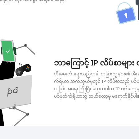
ဘာကြောင့် IP လိပ်စာများ
အီးမေးလ် ရေးသည့်အခါ အခြားသူများ၏ အီးမ
ကိရိယာ ဆက်သွယ်မှုတွင် IP လိပ်စာသည် ပစ်မှတ
အဖြစ် အရေးကြီးပြီး မဟုတ်ပါက IP ပက်ကေ့မျ
ပစ်မှတ်ကိရိယာသို့ ဘယ်တော့မှ မရောက်နိုင်ပါ။