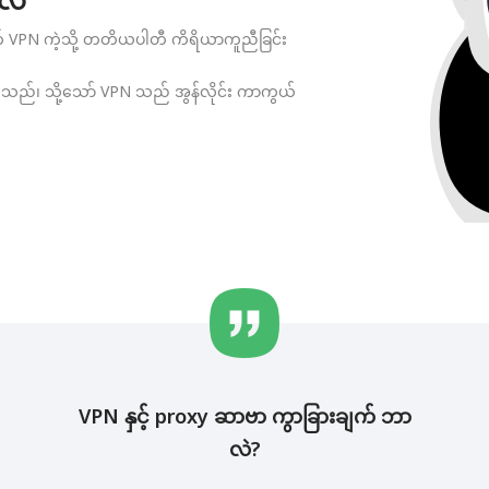
ုတ် VPN ကဲ့သို့ တတိယပါတီ ကိရိယာကူညီခြင်း
သည်၊ သို့သော် VPN သည် အွန်လိုင်း ကာကွယ်
VPN နှင့် proxy ဆာဗာ ကွာခြားချက် ဘာ
လဲ?