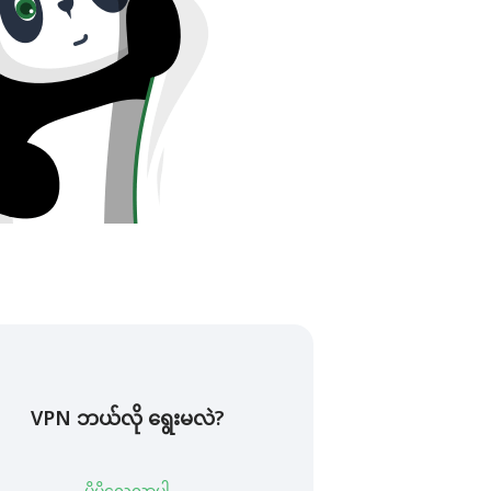
VPN ဘယ်လို ရွေးမလဲ?
ပိုမိုလေ့လာပါ