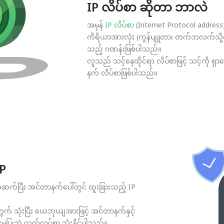
IP လိပ်စာ ဆိုတာ ဘာလဲ
အမှန်
IP လိပ်စာ
(Internet Protocol addres
ကိရိယာအားလုံး (ကွန်ပျူတာ၊ တက်ဘလက်သို့မဟုတ
သည့် ဂဏန်းဖြစ်ပါသည်။
လူသည် သင့်နေထိုင်ရာ လိပ်စာဖြင့် သင့်ကို ရှာ
နက် လိပ်စာဖြစ်ပါသည်။
IP
်ဆက်ပြီး အင်တာနက်ပေါ်တွင် ထူးခြားသည့် IP
က် သုံးပြီး ယေဘုယျအားဖြင့် အင်တာနက်နှင့်
်းမပြုဘဲ လွတ်လပ်စွာ သုံးနိုင်ပါသည်။