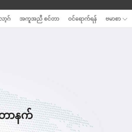
ာ့ဂ်
အကူအညီ စင်တာ
ဝင်ရောက်ရန်
ဗမာစာ
င်တာနက်