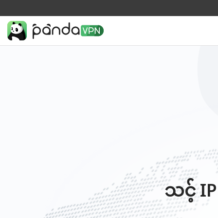
သင့် I