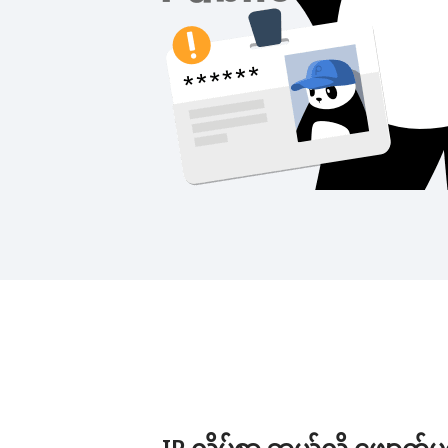
IP လိပ်စာ ဘယ်လို ဖျောက်