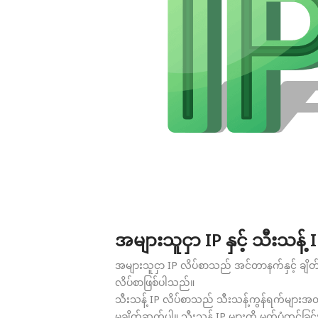
အများသူငှာ IP နှင့် သီးသန့် 
အများသူငှာ IP လိပ်စာသည် အင်တာနက်နှင့် ချိတ
လိပ်စာဖြစ်ပါသည်။
သီးသန့် IP လိပ်စာသည် သီးသန့်ကွန်ရက်များအတွ
မချိတ်ဆက်ပါ။ သီးသန့် IP များကို မှတ်ပုံတင်ခြင