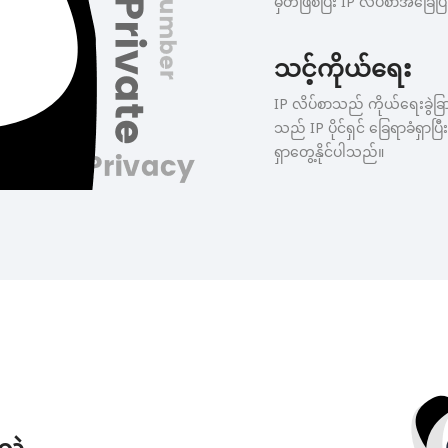
မှတ်ဖြစ်ပြီး IP လိပ်စာအခြေပြု
သင့်ကိုယ်ရေး
IP လိပ်စာသည် ကိုယ်ရေးခွဲခ
သည် IP ပိုင်ရှင် ခြေရာခံရှာ
ရှာတွေ့နိုင်ပါသည်။
မလဲ