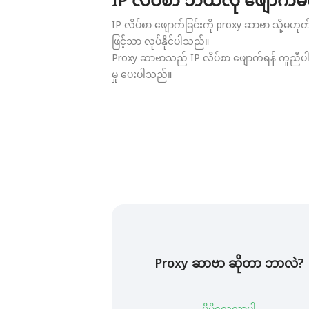
IP လိပ်စာ ဖျောက်ခြင်းကို proxy ဆာဗာ သို့မဟ
ဖြင့်သာ လုပ်နိုင်ပါသည်။
Proxy ဆာဗာသည် IP လိပ်စာ ဖျောက်ရန် ကူညီပါ
မှု ပေးပါသည်။
Proxy ဆာဗာ ဆိုတာ ဘာလဲ?
ပိုမိုလေ့လာပါ