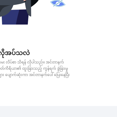
 လိုအပ်သလဲ
ေး လိပ်စာ သိရန် လိုပါသည်။ အင်တာနက်
်ကိရိယာ၏ ထူးခြားသည့် ကွန်ရက် ခွဲခြားမှု
ား ပျောက်ဆုံးကာ အင်တာနက်ပေါ် ပြေးနေပြီး