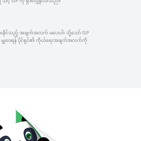
 သင့် ISP ကို ရှာတွေ့နိုင်ပါသည်။
ြားနိုင်သည့် အချက်အလက် မပေးပါ၊ သို့သော် ISP
ပြီး မျှဝေရန် ပိုင်ရှင်၏ ကိုယ်ရေးအချက်အလက်ကို