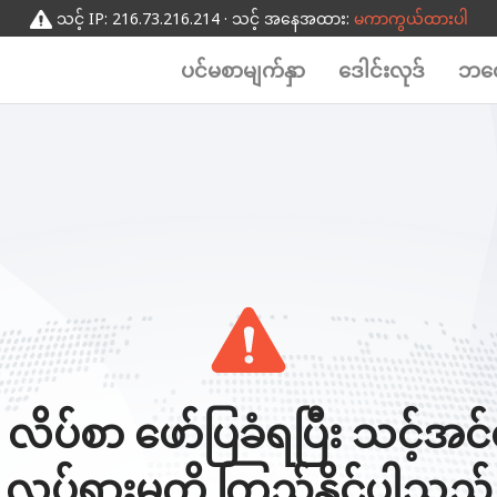
သင့် IP: 216.73.216.214 · သင့် အနေအထား:
မကာကွယ်ထားပါ
ပင်မစာမျက်နှာ
ဒေါင်းလုဒ်
ဘလေ
P လိပ်စာ ဖော်ပြခံရပြီး သင့်အ
လှုပ်ရှားမှုကို ကြည့်နိုင်ပါသည်