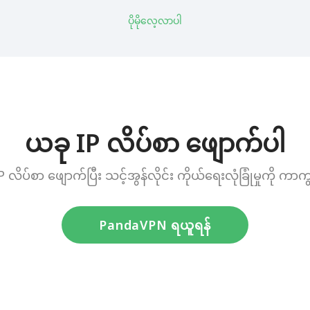
ပိုမိုလေ့လာပါ
ယခု IP လိပ်စာ ဖျောက်ပါ
P လိပ်စာ ဖျောက်ပြီး သင့်အွန်လိုင်း ကိုယ်ရေးလုံခြုံမှုကို ကာ
PandaVPN ရယူရန်