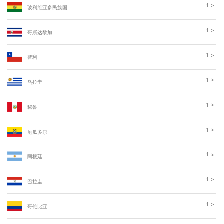
>
1
玻利维亚多民族国
>
1
哥斯达黎加
>
1
智利
>
1
乌拉圭
>
1
秘鲁
>
1
厄瓜多尔
>
1
阿根廷
>
1
巴拉圭
>
1
哥伦比亚