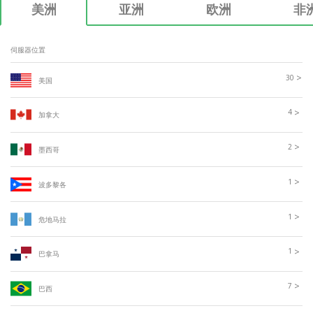
美洲
亚洲
欧洲
非
伺服器位置
>
30
美国
>
4
加拿大
>
2
墨西哥
>
1
波多黎各
>
1
危地马拉
>
1
巴拿马
>
7
巴西