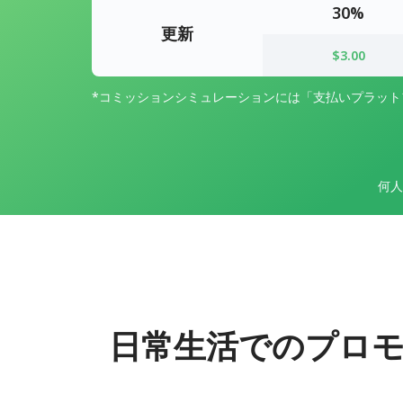
30%
更新
$3.00
*コミッションシミュレーションには「支払いプラッ
何人
日常生活でのプロ