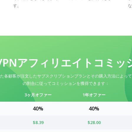
す。
な
daVPNアフィリエイトコミッ
た各顧客が注文したサブスクリプションプランとその購入方法によって
の割合に従ってコミッションを獲得できます：
3ヶ月オファー
1年オファー
40%
40%
$8.39
$28.00