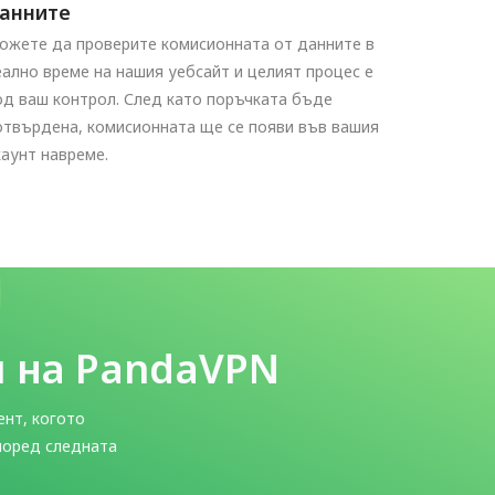
анните
ожете да проверите комисионната от данните в
еално време на нашия уебсайт и целият процес е
од ваш контрол. След като поръчката бъде
отвърдена, комисионната ще се появи във вашия
каунт навреме.
и на PandaVPN
ент, когото
поред следната