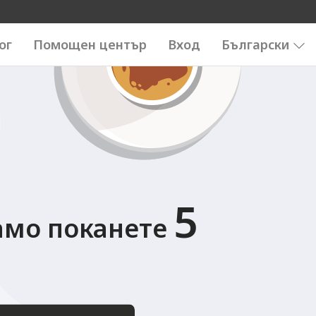
123456789
0123456789
0123456789
6789
ог
Помощен център
Вход
Български
5
амо поканете