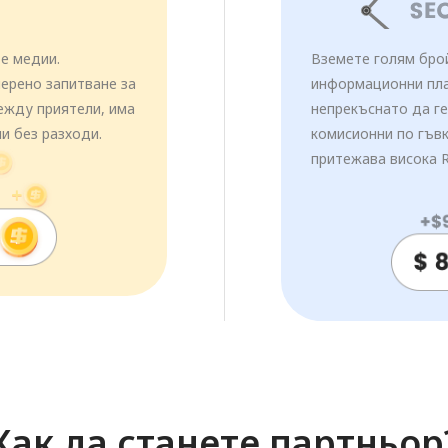
е медии.
Вземете голям бро
ерено запитване за
информационни пла
ежду приятели, има
непрекъснато да ге
и без разходи.
комисионни по гъв
притежава висока R
Как да станете партньор