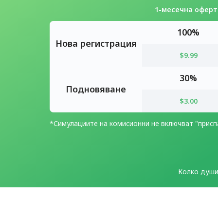
1-месечна оферт
100%
Нова регистрация
$9.99
30%
Подновяване
$3.00
*Симулациите на комисионни не включват "присп
Колко души