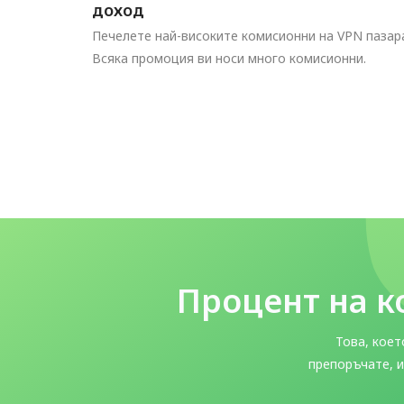
доход
Печелете най-високите комисионни на VPN пазар
Всяка промоция ви носи много комисионни.
Процент на к
Това, коет
препоръчате, 