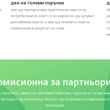
дял на големи поръчки
д
а.
Ние ще препоръчаме практически пакети за
М
потребителите, които е по-вероятно да купуват
р
рентабилни пакети, и вие ще печелите повече
п
комисионни в резултат на това.
п
а
омисионна за партньор
о печелите, зависи от абонаментния план, поръчан от всеки кли
и методите му на покупка. Можете да получавате комисионни с
пропорция: