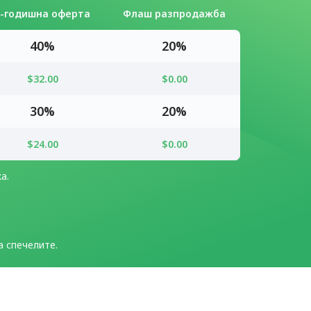
2-годишна оферта
Флаш разпродажба
40%
20%
$32.00
$0.00
30%
20%
$24.00
$0.00
а.
 спечелите.