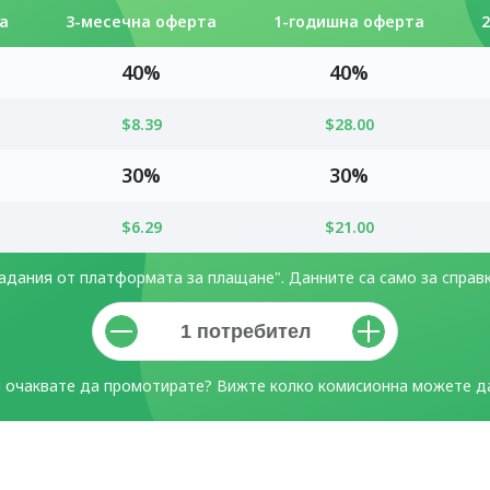
а
3-месечна оферта
1-годишна оферта
40%
40%
$8.39
$28.00
30%
30%
$6.29
$21.00
адания от платформата за плащане". Данните са само за справк
 очаквате да промотирате? Вижте колко комисионна можете да