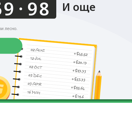
.
И още
и лесно.