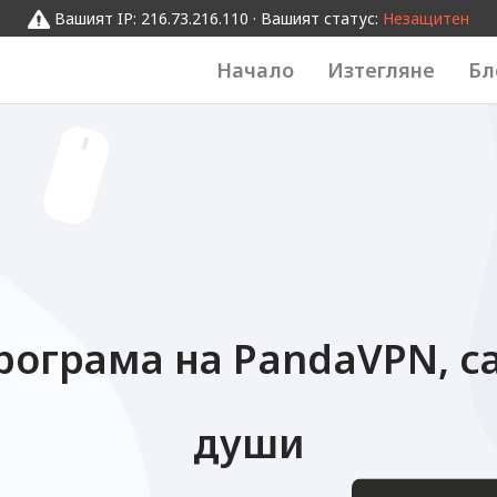
0
Вашият IP: 216.73.216.110 · Вашият статус:
Незащитен
012345
Начало
Изтегляне
Бл
рограма на PandaVPN, с
души