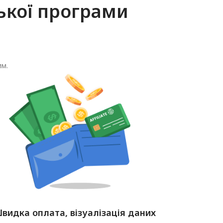
ької програми
им.
видка оплата, візуалізація даних