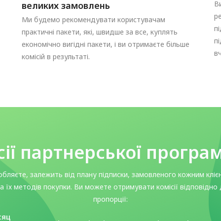
В
великих замовлень
р
Ми будемо рекомендувати користувачам
п
практичні пакети, які, швидше за все, куплять
п
економічно вигідні пакети, і ви отримаєте більше
в
комісій в результаті.
сії партнерської прогр
обляєте, залежить від плану підписки, замовленого кожним кліє
а їх методів покупки. Ви можете отримувати комісії відповідно
пропорції:
сяц