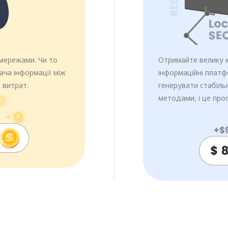
 мережами. Чи то
Отримайте велику кі
ача інформації між
інформаційні платф
 витрат.
генерувати стабільн
методами, і це про