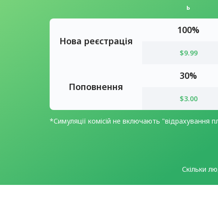
ь
100%
Нова реєстрація
$9.99
30%
Поповнення
$3.00
*Симуляції комісій не включають "відрахування п
Скільки лю