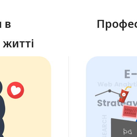
 в
Профес
 житті