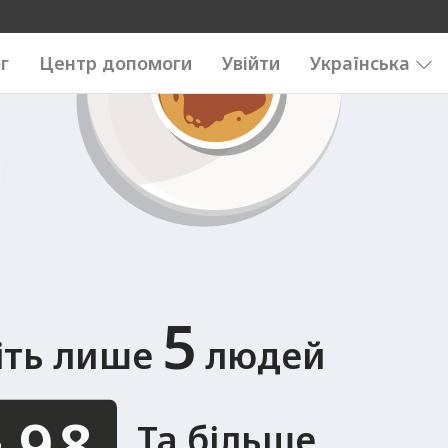
0123456789
0123456789
г
Центр допомоги
Увійти
Українська
5
іть лише
людей
.
Та більше