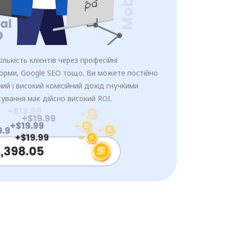
лькість клієнтів через професійні
орми, Google SEO тощо. Ви можете постійно
ий і високий комісійний дохід гнучкими
сування має дійсно високий ROI.