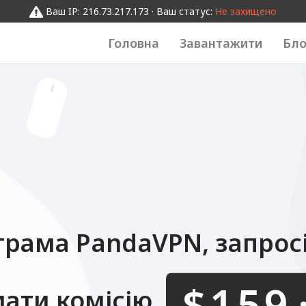
0123456789
0123456789
Ваш IP: 216.73.217.173 · Ваш статус:
Не захищено
Головна
Завантажити
Бло
грама PandaVPN, запрос
$
ати комісію