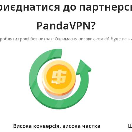
риєднатися до партнерс
PandaVPN?
робляти гроші без витрат. Отримання високих комісій буде легк
Висока конверсія, висока частка
Ш