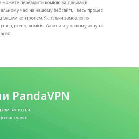
и можете перевірити комісію за даними в
еальному часі на нашому вебсайті, і весь процес
ід вашим контролем. Як тільки замовлення
ідтверджено, комісія з'явиться у вашому акаунті
часно.
ами PandaVPN
нтом, якого ви
 до наступної