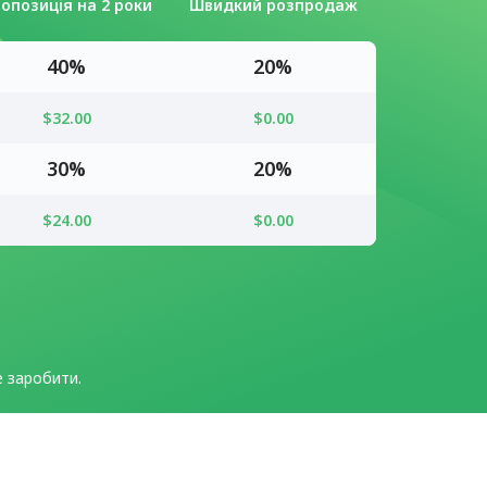
опозиція на 2 роки
Швидкий розпродаж
40%
20%
$32.00
$0.00
30%
20%
$24.00
$0.00
е заробити.