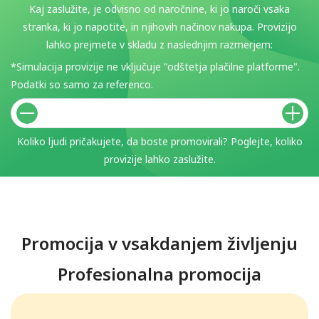
Kaj zaslužite, je odvisno od naročnine, ki jo naroči vsaka
stranka, ki jo napotite, in njihovih načinov nakupa. Provizijo
lahko prejmete v skladu z naslednjim razmerjem:
*Simulacija provizije ne vključuje "odštetja plačilne platforme".
Podatki so samo za referenco.
Koliko ljudi pričakujete, da boste promovirali? Poglejte, koliko
provizije lahko zaslužite.
Promocija v vsakdanjem življenju
Profesionalna promocija