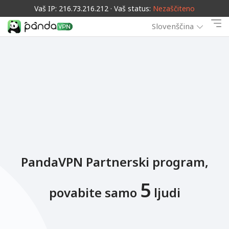
Vaš IP: 216.73.216.212 · Vaš status:
Nezaščiteno
Slovenščina
PandaVPN Partnerski program,
5
povabite samo
ljudi