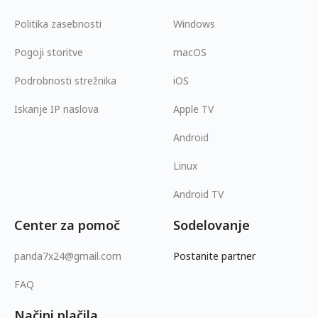
Politika zasebnosti
Windows
Pogoji storitve
macOS
Podrobnosti strežnika
iOS
Iskanje IP naslova
Apple TV
Android
Linux
Android TV
Center za pomoč
Sodelovanje
panda7x24@gmail.com
Postanite partner
FAQ
Načini plačila