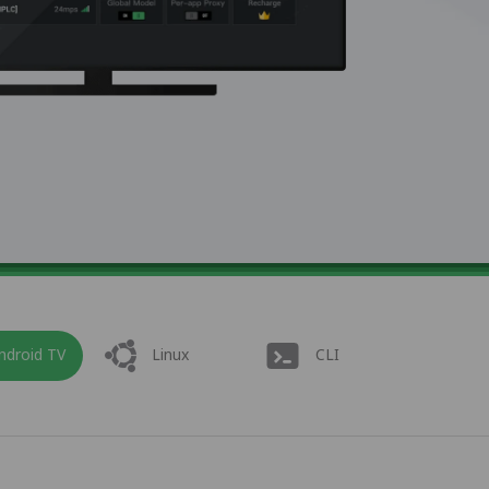
ndroid TV
Linux
CLI