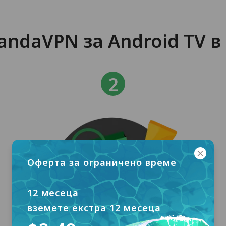
ndaVPN за Android TV в
Оферта за ограничено време
12 месеца
вземете екстра 12 месеца