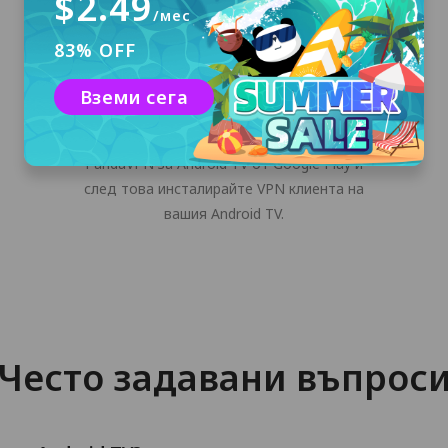
$2.49
/мес
83% OFF
Изтеглете и инсталирайте
Вземи сега
Кликнете върху бутона "Безплатно
изтегляне" или изтеглете инсталатора на
PandaVPN за Android TV от Google Play и
след това инсталирайте VPN клиента на
вашия Android TV.
Често задавани въпрос