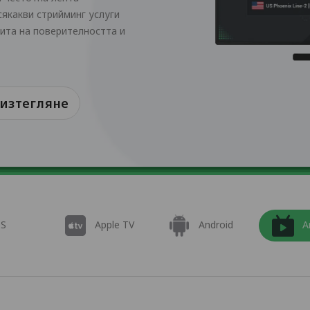
сякакви стрийминг услуги
щита на поверителността и
 изтегляне
OS
Apple TV
Android
A