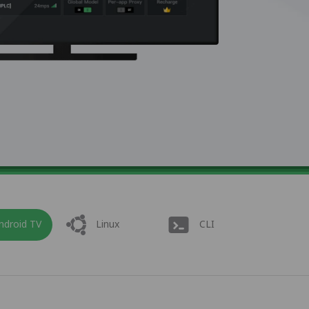
ndroid TV
Linux
CLI