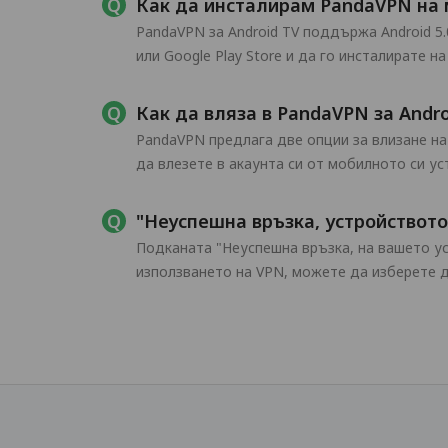
Как да инсталирам PandaVPN на 
PandaVPN за Android TV поддържа Android 5.
или Google Play Store и да го инсталирате на
Как да вляза в PandaVPN за Andro
PandaVPN предлага две опции за влизане на 
да влезете в акаунта си от мобилното си ус
"Неуспешна връзка, устройството
Подканата "Неуспешна връзка, на вашето у
използването на VPN, можете да изберете д