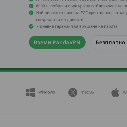
6000+ глобални сървъра за отблокиране на в
Най-високото ниво на ECC криптиране, за за
сигурността на данните
7-дневна гаранция за връщане на парите
Вземи PandaVPN
Безплатно
Windows
macOS
i