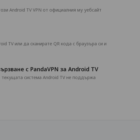
 този Android TV VPN от официалния му уебсайт
oid TV или да сканирате QR кода с браузъра си и
ързване с PandaVPN за Android TV
 текущата система Android TV не поддържа