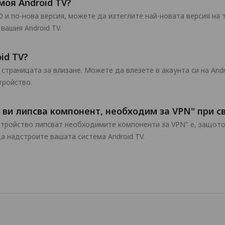
моя Android TV?
0 и по-нова версия, можете да изтеглите най-новата версия на
 вашия Android TV.
id TV?
страницата за влизане. Можете да влезете в акаунта си на Andr
тройство.
 ви липсва компонент, необходим за VPN" при св
стройство липсват необходимите компоненти за VPN" е, защото
а надстроите вашата система Android TV.