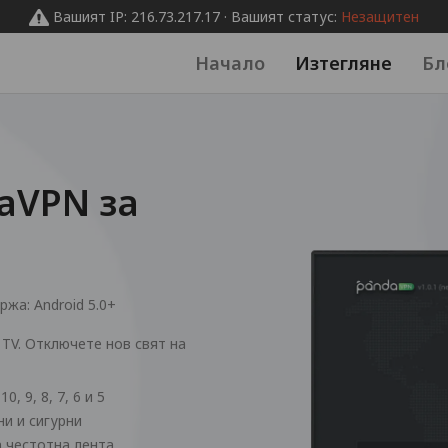
Вашият IP: 216.73.217.17 · Вашият статус:
Незащитен
Начало
Изтегляне
Бл
aVPN за
ржа:
Android 5.0+
 TV. Отключете нов свят на
0, 9, 8, 7, 6 и 5
ни и сигурни
 честотна лента