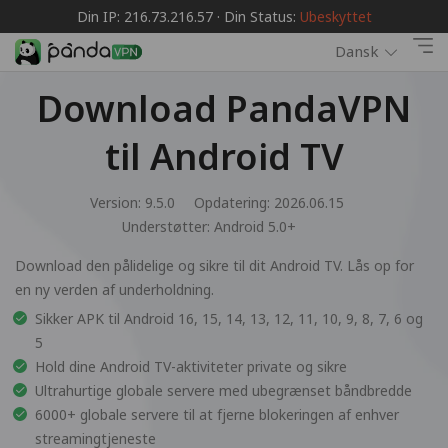
Din IP: 216.73.216.57 · Din Status:
Ubeskyttet
Dansk
Download PandaVPN
til Android TV
Version: 9.5.0
Opdatering: 2026.06.15
Understøtter:
Android 5.0+
Download den pålidelige og sikre til dit Android TV. Lås op for
en ny verden af underholdning.
Sikker APK til Android 16, 15, 14, 13, 12, 11, 10, 9, 8, 7, 6 og
5
Hold dine Android TV-aktiviteter private og sikre
Ultrahurtige globale servere med ubegrænset båndbredde
6000+ globale servere til at fjerne blokeringen af enhver
streamingtjeneste