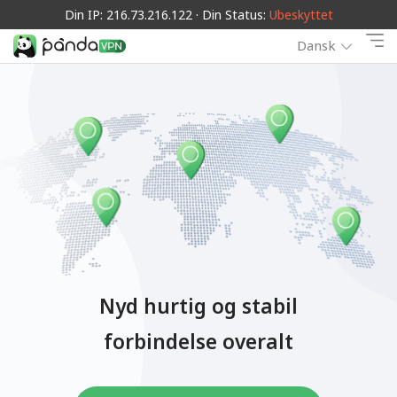
Din IP: 216.73.216.122 · Din Status:
Ubeskyttet
Dansk
Nyd hurtig og stabil
forbindelse overalt