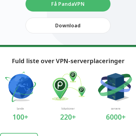
Få PandaVPN
Download
Fuld liste over VPN-serverplaceringer
lande
lokationer
servere
100+
220+
6000+