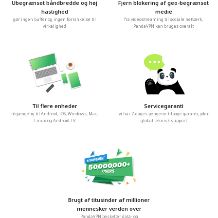
Ubegrænset båndbredde og høj
Fjern blokering af geo-begrænset
hastighed
medie
gør ingen buffer og ingen forsinkelse til
fra videostreaming til sociale netværk,
virkelighed
PandaVPN kan bruges overalt
Til flere enheder
Servicegaranti
tilgængelig til Android, iOS, Windows, Mac,
vi har 7-dages pengene-tilbage garanti, yder
Linux og Android TV
global teknisk support
Brugt af titusinder af millioner
mennesker verden over
PandaVPN beskytter data- og