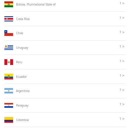
>
1
Bolivia, Plurinational State of
>
1
Costa Rica
>
1
Chile
>
1
Uruguay
>
1
Peru
>
1
Ecuador
>
1
Argentina
>
1
Paraguay
>
1
Colombia