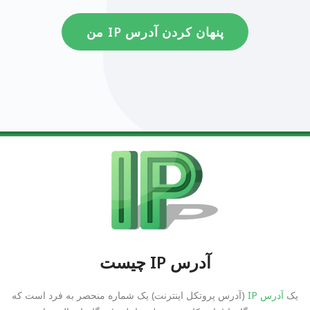
پنهان کردن آدرس IP من
آدرس IP چیست
یک
آدرس IP
(آدرس پروتکل اینترنت) یک شماره منحصر به فرد است که