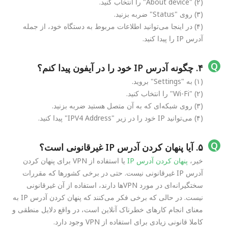
(۲) "About device" را انتخاب کنید.
(۳) روی "Status" ضربه بزنید.
(۴) در اینجا می‌توانید اطلاعات مربوط به دستگاه خود، از جمله
آدرس IP را پیدا کنید.
۴. چگونه آدرس IP خود را در آیفون پیدا کنم؟
(۱) به "Settings" بروید.
(۲) "Wi-Fi" را انتخاب کنید.
(۳) روی شبکه‌ای که به آن متصل هستید ضربه بزنید.
(۴) می‌توانید IP خود را در زیر "IPV4 Address" پیدا کنید.
۵. آیا پنهان کردن آدرس IP غیرقانونی است؟
خیر،
پنهان کردن آدرس IP
یا استفاده از VPN برای پنهان کردن
آدرس IP غیرقانونی نیست. حتی در برخی کشورها که مقررات
سختگیرانه‌ای در مورد VPNها دارند، استفاده از آن غیرقانونی
نیست. در حالی که برخی فکر می‌کنند که پنهان کردن آدرس IP به
معنای انجام کارهای خطرناک آنلاین است، در واقع دلایل منطقی و
کاملا قانونی زیادی برای استفاده از VPN وجود دارد.