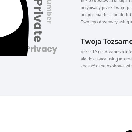
ISP to dostawca usług inte
przypisany przez Twojego
urządzenia dostępu do Int
Twojego dostawcy usług i
Twoja Tożsam
Adres IP nie dostarcza inf
ale dostawca usług interne
znaleźć dane osobowe właś