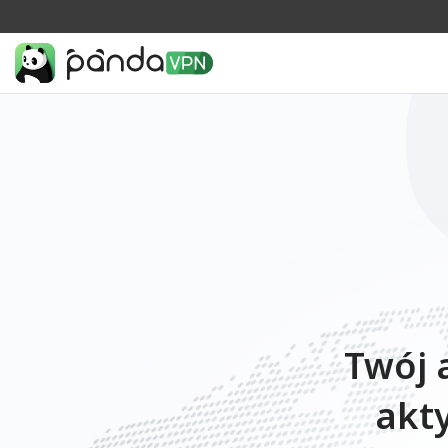
Twój 
akt