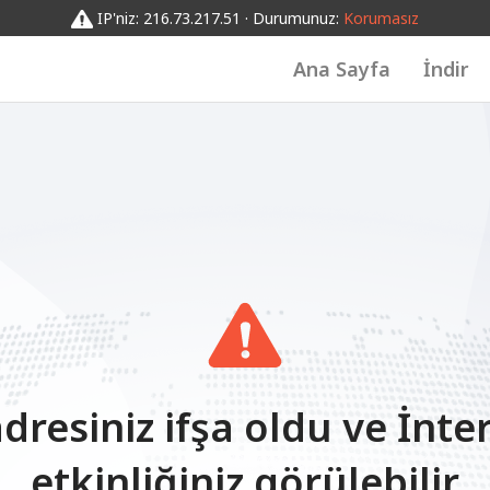
IP'niz: 216.73.217.51 · Durumunuz:
Korumasız
Ana Sayfa
İndir
adresiniz ifşa oldu ve İnte
etkinliğiniz görülebilir