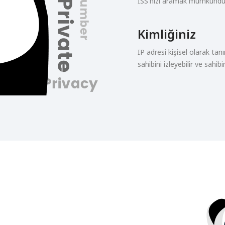
İSS'nizi aramak mümkündü
Kimliğiniz
IP adresi kişisel olarak tan
sahibini izleyebilir ve sahibin