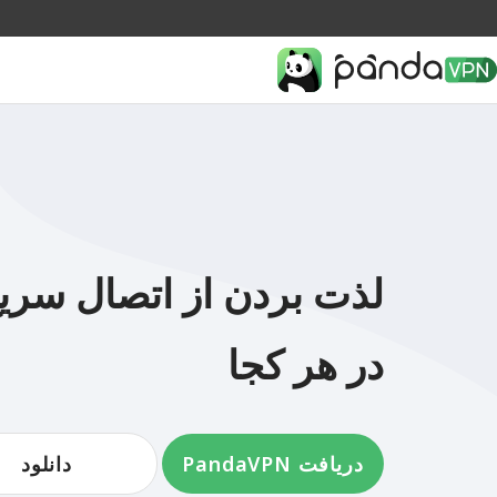
لذت بردن از اتصال سریع 
در هر کجا
دریافت PandaVPN
دانلود