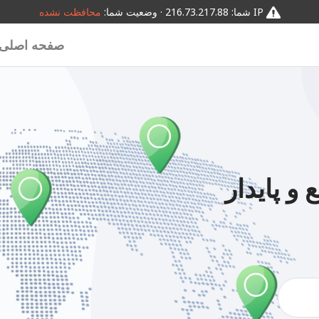
IP شما: 216.73.217.88 · وضعیت شما:
محافظت نشده
صفحه اصلی
و پایدار