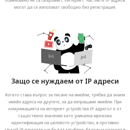
обикновено не са свързани с Интернет. Частните IP адреси
могат да се използват свободно без регистрация.
Защо се нуждаем от IP адреси
Когато става въпрос за писане на имейли, трябва да знаем
имейл адреса на другите, за да изпращаме имейли. При
комуникацията на интернет устройства IP адресът е от
съществено значение като уникална мрежова
идентификация на целевото устройство, в противен
случай IP пакетите ще бъдат загубени, бързащи наоколо в