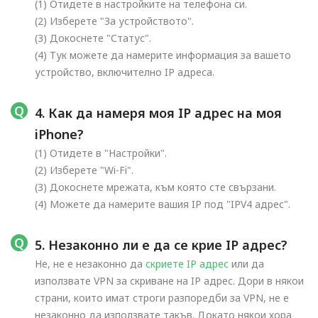
(1) Отидете в настройките на телефона си.
(2) Изберете "За устройството".
(3) Докоснете "Статус".
(4) Тук можете да намерите информация за вашето
устройство, включително IP адреса.
4. Как да намеря моя IP адрес на моя
iPhone?
(1) Отидете в "Настройки".
(2) Изберете "Wi-Fi".
(3) Докоснете мрежата, към която сте свързани.
(4) Можете да намерите вашия IP под "IPV4 адрес".
5. Незаконно ли е да се крие IP адрес?
Не, не е незаконно да
скриете IP адрес
или да
използвате VPN за скриване на IP адрес. Дори в някои
страни, които имат строги разпоредби за VPN, не е
незаконно да използвате такъв. Докато някои хора