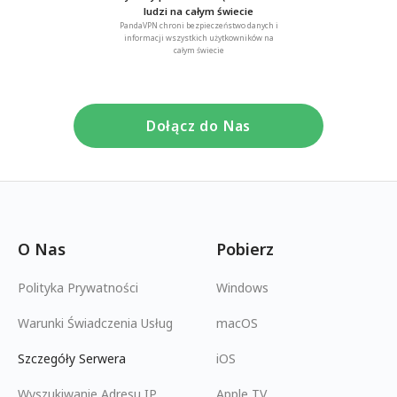
ludzi na całym świecie
PandaVPN chroni bezpieczeństwo danych i
informacji wszystkich użytkowników na
całym świecie
Dołącz do Nas
O Nas
Pobierz
Polityka Prywatności
Windows
Warunki Świadczenia Usług
macOS
Szczegóły Serwera
iOS
Wyszukiwanie Adresu IP
Apple TV