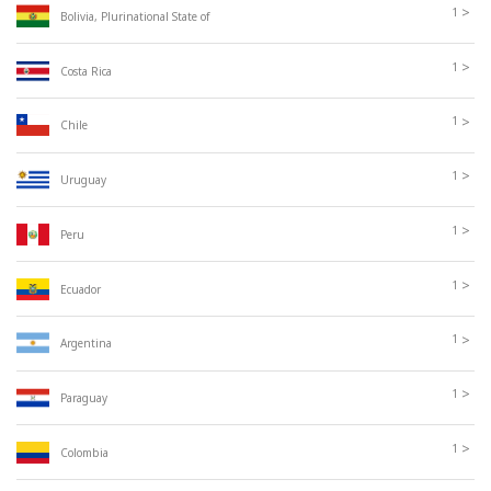
>
1
Bolivia, Plurinational State of
>
1
Costa Rica
>
1
Chile
>
1
Uruguay
>
1
Peru
>
1
Ecuador
>
1
Argentina
>
1
Paraguay
>
1
Colombia