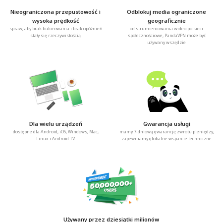
Nieograniczona przepustowość i
Odblokuj media ograniczone
wysoka prędkość
geograficznie
spraw, aby brak buforowania i brak opóźnień
od strumieniowania wideo po sieci
stały się rzeczywistością
społecznościowe, PandaVPN może być
używany wszędzie
Dla wielu urządzeń
Gwarancja usługi
dostępne dla Android, iOS, Windows, Mac,
mamy 7-dniową gwarancję zwrotu pieniędzy,
Linux i Android TV
zapewniamy globalne wsparcie techniczne
Używany przez dziesiątki milionów