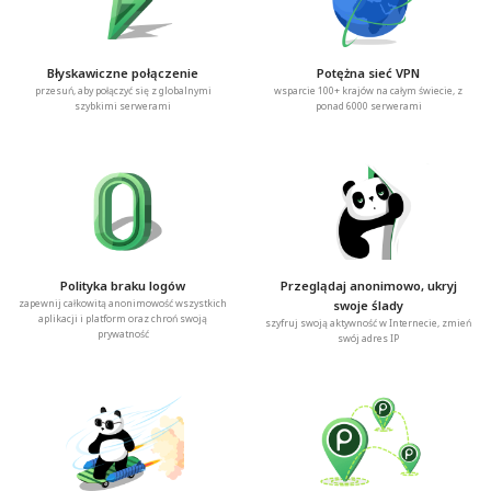
Błyskawiczne połączenie
Potężna sieć VPN
przesuń, aby połączyć się z globalnymi
wsparcie 100+ krajów na całym świecie, z
szybkimi serwerami
ponad 6000 serwerami
Polityka braku logów
Przeglądaj anonimowo, ukryj
zapewnij całkowitą anonimowość wszystkich
swoje ślady
aplikacji i platform oraz chroń swoją
szyfruj swoją aktywność w Internecie, zmień
prywatność
swój adres IP