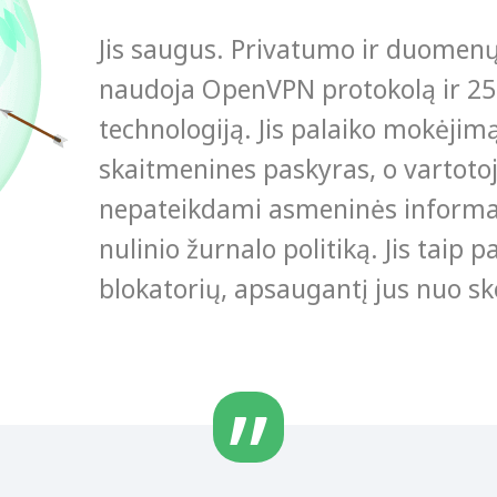
Jis saugus. Privatumo ir duomen
naudoja OpenVPN protokolą ir 25
technologiją. Jis palaiko mokėjimą
skaitmenines paskyras, o vartotoja
nepateikdami asmeninės informac
nulinio žurnalo politiką. Jis taip 
blokatorių, apsaugantį jus nuo s