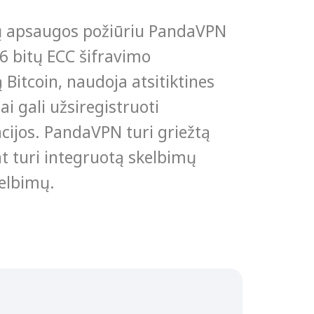
ų apsaugos požiūriu PandaVPN
6 bitų ECC šifravimo
 Bitcoin, naudoja atsitiktines
i gali užsiregistruoti
ijos. PandaVPN turi griežtą
pat turi integruotą skelbimų
kelbimų.