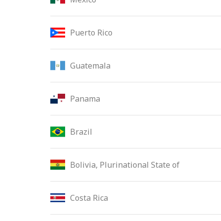
Puerto Rico
Guatemala
Panama
Brazil
Bolivia, Plurinational State of
Costa Rica