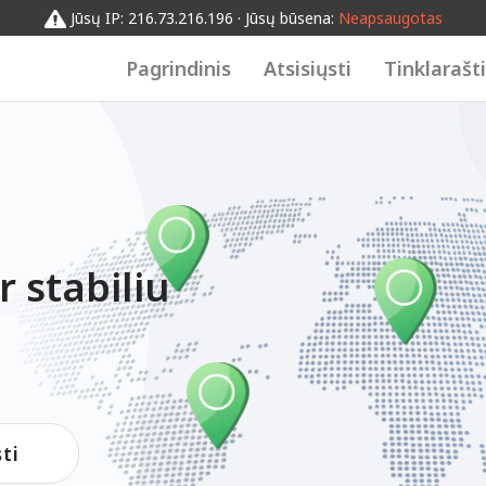
Jūsų IP: 216.73.216.196 · Jūsų būsena:
Neapsaugotas
Pagrindinis
Atsisiųsti
Tinklarašt
r stabiliu
ti