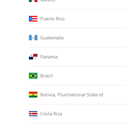
Puerto Rico
Guatemala
Panama
Brazil
Bolivia, Plurinational State of
Costa Rica