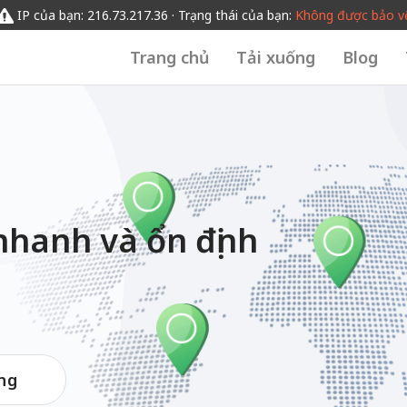
IP của bạn: 216.73.217.36 · Trạng thái của bạn:
Không được bảo v
Trang chủ
Tải xuống
Blog
nhanh và ổn định
ng